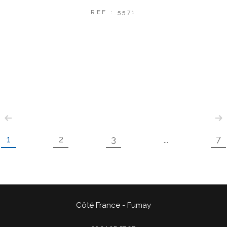
REF : 5571
1
2
3
7
...
Côté France - Fumay