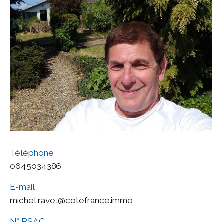
Téléphone
0645034386
E-mail
michel.ravet@cotefrance.immo
N° RSAC