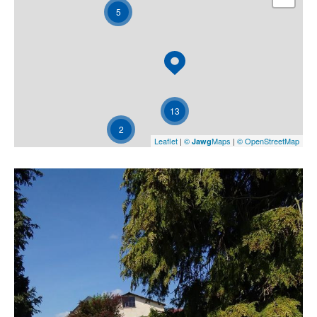
5
- Hôtel
COUPS DE COEUR
- Murs commerciaux
EXCLUSIVITÉS
NOUVEAUTÉS
Rechercher
13
2
Leaflet
|
©
Maps
|
© OpenStreetMap
Jawg