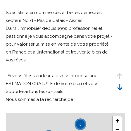
Budget
Spécialiste en commerces et belles demeures
Budget
secteur Nord - Pas de Calais - Aisnes.
Dans l'immobilier depuis 1990 professionnel et
Surface
passionné je vous accompagne dans votre projet -
Surface
pour valoriser la mise en vente de votre propriété
Pièces
en France et à l’international et trouver le bien de
Pièces
vos rêves.
Référence
-Si vous êtes vendeurs, je vous propose une
ESTIMATION GRATUITE de votre bien et vous
apporterai tous les conseils
AFFINER LES CRITÈRES
Nous sommes à la recherche de :
- commerces ( murs et fonds )
TERRASSE
PARKING
PISCINE
- Bar tabac Fdj Pmu
+
- Bar Fdj Pmu
6
FILTRER PAR
−
- Civette