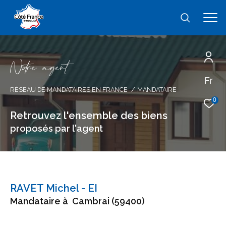
N
o
r
e
a
g
e
n
t
Fr
Effectuer une recherche
RÉSEAU DE MANDATAIRES EN FRANCE
MANDATAIRE
et trouver le bien qui correspond à vos
0
critères
Retrouvez l'ensemble des biens
proposés par l'agent
Type
d'offre
Type d'offre
Type
de
type de bien
RAVET Michel - EI
bien
Mandataire à
Cambrai (59400)
Ville