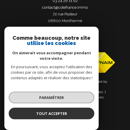
03 24 26 11 62
contact@cotefrance.immo
72 rue Pasteur
08800
monthermé
Comme beaucoup, notre site
utilise les cookies
Adhérents
On aimerait vous accompagner pendant
votre visite.
En poursuivant, vous acceptez l'utilisation des
cookies par ce site, afin de vous proposer des
contenus adaptés et réaliser des statistiques !
© 2026 | Tous droits réservés | Traduction powered by
Google |
Nos honoraires
Plan du site
Mentions légales
PARAMÉTRER
Admin
Nos liens
Politique RGPD
Cookies
TOUT ACCEPTER