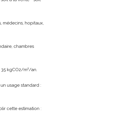
, médecins, hopitaux,
ondaire, chambres
D 35 kgCO2/m²/an.
 un usage standard :
lir cette estimation :