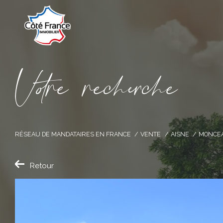
V
o
r
e
r
e
c
e
c
e
RÉSEAU DE MANDATAIRES EN FRANCE
VENTE
AISNE
MONCEA
Retour