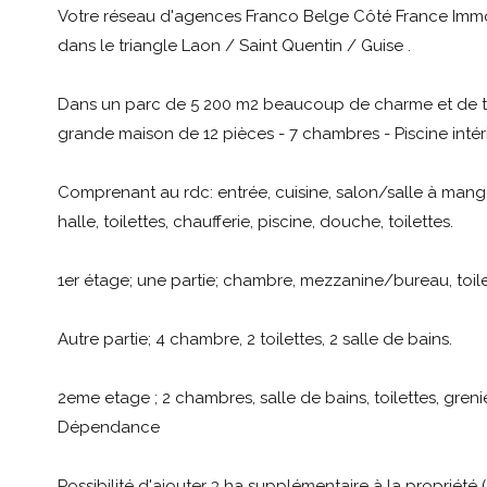
Votre réseau d'agences Franco Belge Côté France Immo
dans le t
riangle Laon / Saint Quentin / Guise .
Dans un parc de 5 200 m2 beaucoup de charme et de tr
grande maison de 12 pièces - 7 chambres - Piscine intéri
Comprenant au rdc: entrée, cuisine, salon/salle à mange
halle, toilettes, chaufferie, piscine, douche, toilettes.
1er étage; une partie; chambre, mezzanine/bureau, toile
Autre partie; 4 chambre, 2 toilettes, 2 salle de bains.
2eme etage ; 2 chambres, salle de bains, toilettes, gre
Dépendance
Possibilité d'ajouter 3 ha supplémentaire à la propriété ( 