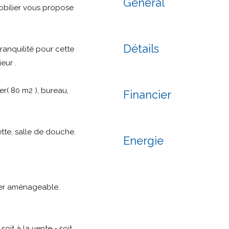
Général
bilier vous propose
Détails
anquilité pour cette
eur .
r( 80 m2 ), bureau,
Financier
tte, salle de douche.
Energie
nier aménageable.
soit à la vente - soit