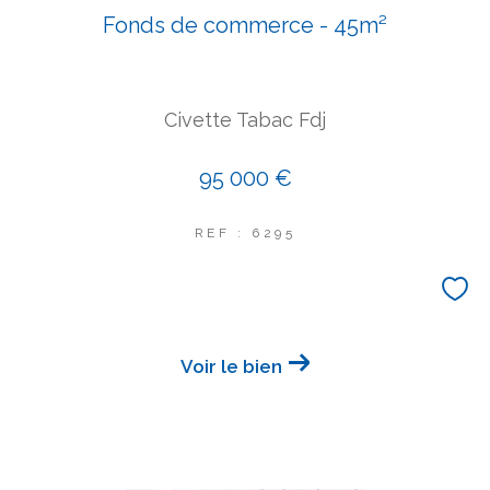
Fonds de commerce - 45m²
COUPS DE COEUR
EXCLUSIVITÉS
NOUVEAUTÉS
Civette Tabac Fdj
Rechercher
95 000 €
REF : 6295
Voir le bien