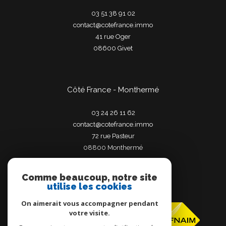
03 51 38 91 02
contact@cotefrance.immo
41 rue Oger
08600
givet
Côté France - Monthermé
03 24 26 11 62
contact@cotefrance.immo
72 rue Pasteur
08800
monthermé
Comme beaucoup, notre site
utilise les cookies
Adhérents
On aimerait vous accompagner pendant
votre visite.