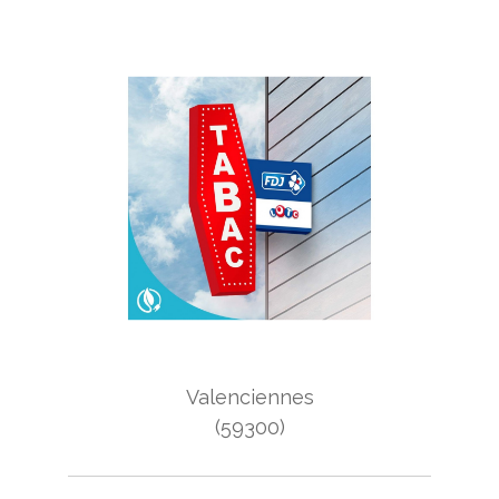
Budget
Budget
Surface
Surface
Pièces
Pièces
Référence
AFFINER LES CRITÈRES
Valenciennes
TERRASSE
PARKING
PISCINE
(59300)
FILTRER PAR