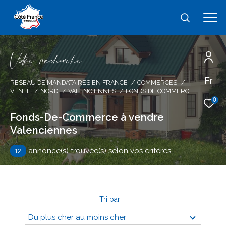
V
o
r
e
r
e
c
e
c
e
Fr
Effectuer une recherche
RÉSEAU DE MANDATAIRES EN FRANCE
COMMERCES
VENTE
NORD
VALENCIENNES
FONDS DE COMMERCE
et trouver le bien qui correspond à vos
0
critères
Fonds-De-Commerce à vendre
Valenciennes
Type
d'offre
Vente immobilier professionnel
12
annonce(s) trouvée(s) selon vos critères
Type
de
type de bien
bien
Tri par
Ville
Du plus cher au moins cher