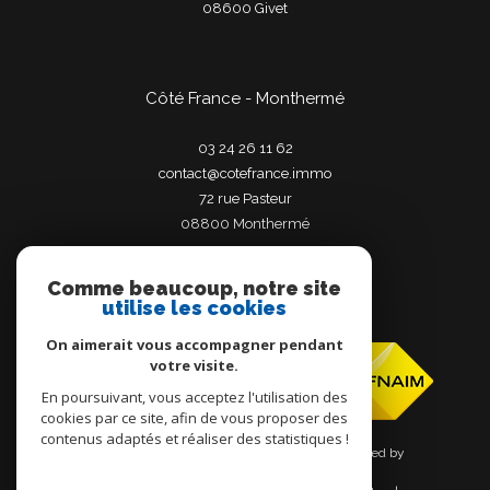
08600
givet
Côté France - Monthermé
03 24 26 11 62
contact@cotefrance.immo
72 rue Pasteur
08800
monthermé
Comme beaucoup, notre site
utilise les cookies
Adhérents
On aimerait vous accompagner pendant
votre visite.
En poursuivant, vous acceptez l'utilisation des
cookies par ce site, afin de vous proposer des
contenus adaptés et réaliser des statistiques !
© 2026 | Tous droits réservés | Traduction powered by
Google |