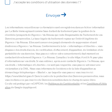
J'accepte les conditions d'utilisation des données (*)*
Envoyer
Les informations recueillies sur ce formulaire sont enregistrées dans un fichier informatisé
par La Boite Immo agissant comme Sous-traitant du traitement pour la gestion de la
clientèle/prospects de l'Agence / du Réseau qui reste Responsable du Traitement de vos
Données personnelles. La base légale du traitement repose sur l'intérêt légitime de
l'Agence / du Réseau. Elles sont conservées jusqu'à demande de suppression et sont
destinées à l'Agence / au Réseau. Conformément à la loi « informatique et libertés », vous
disposez des droits d’accès, de rectification, d’effacement, d’opposition, de limitation et de
portabilité de vos données. Vous pouvez retirer votre consentement à tout moment en
contactant directement l’Agence / Le Réseau. Consultez le site https://cnil.fr/fr pour plus
d’informations sur vos droits. Si vous estimez, après avoir contacté l'Agence / le Réseau, que
vos droits « Informatique et Libertés » ne sont pas respectés, vous pouvez adresser une
réclamation à la CNIL. Nous vous informons de l’existence de la liste d'opposition au
démarchage téléphonique « Bloctel », sur laquelle vous pouvez vous inscrire ici :
https://www.bloctel.gouv.fr Dans le cadre de la protection des Données personnelles, nous
vous invitons à ne pas inscrire de Données sensibles dans le champ de saisie libre.
Ce site est protégé par reCAPTCHA, les
Politiques de Confidentialité
et les
Conditions d'Utilis
ation
de Google s'appliquent.