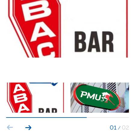
Budget
Budget
Surface
Surface
Pièces
Pièces
Référence
AFFINER LES CRITÈRES
TERRASSE
PARKING
PISCINE
01
02
/
FILTRER PAR