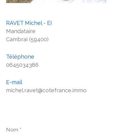
RAVET Michel - EI
Mandataire
Cambrai (59400)
Téléphone
0645034386
E-mail
michel.ravet@cotefrance.immo
Nom
*