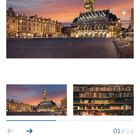
Budget
Budget
Surface
Surface
Pièces
Pièces
Référence
AFFINER LES CRITÈRES
TERRASSE
PARKING
PISCINE
01
04
/
FILTRER PAR