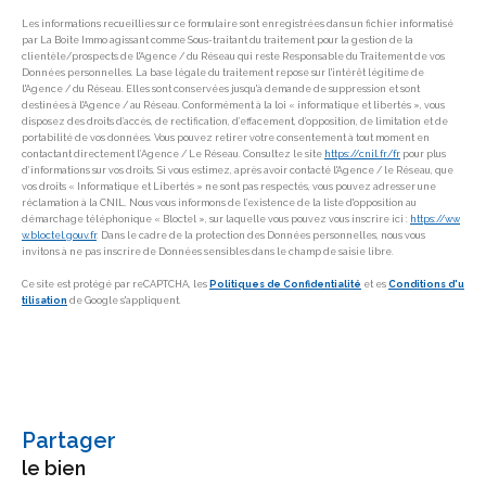
Les informations recueillies sur ce formulaire sont enregistrées dans un fichier informatisé
par La Boite Immo agissant comme Sous-traitant du traitement pour la gestion de la
clientèle/prospects de l'Agence / du Réseau qui reste Responsable du Traitement de vos
Données personnelles. La base légale du traitement repose sur l'intérêt légitime de
l'Agence / du Réseau. Elles sont conservées jusqu'à demande de suppression et sont
destinées à l'Agence / au Réseau. Conformément à la loi « informatique et libertés », vous
disposez des droits d’accès, de rectification, d’effacement, d’opposition, de limitation et de
portabilité de vos données. Vous pouvez retirer votre consentement à tout moment en
contactant directement l’Agence / Le Réseau. Consultez le site
https://cnil.fr/fr
pour plus
d’informations sur vos droits. Si vous estimez, après avoir contacté l'Agence / le Réseau, que
vos droits « Informatique et Libertés » ne sont pas respectés, vous pouvez adresser une
réclamation à la CNIL. Nous vous informons de l’existence de la liste d'opposition au
démarchage téléphonique « Bloctel », sur laquelle vous pouvez vous inscrire ici :
https://ww
w.bloctel.gouv.fr
. Dans le cadre de la protection des Données personnelles, nous vous
invitons à ne pas inscrire de Données sensibles dans le champ de saisie libre.
Ce site est protégé par reCAPTCHA, les
Politiques de Confidentialité
et es
Conditions d'u
tilisation
de Google s'appliquent.
partager
le bien