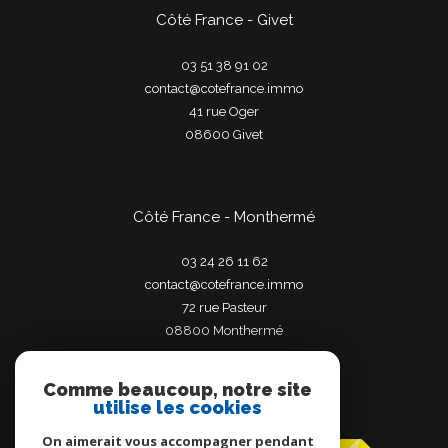
Côté France - Givet
03 51 38 91 02
contact@cotefrance.immo
41 rue Oger
08600
givet
Côté France - Monthermé
03 24 26 11 62
contact@cotefrance.immo
72 rue Pasteur
08800
monthermé
Comme beaucoup, notre site
utilise les cookies
Adhérents
On aimerait vous accompagner pendant