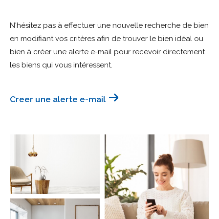
Budget
N'hésitez pas à effectuer une nouvelle recherche de bien
Budget
en modifiant vos critères afin de trouver le bien idéal ou
bien à créer une alerte e-mail pour recevoir directement
Surface
Surface
les biens qui vous intéressent.
Pièces
Pièces
Creer une alerte e-mail
Référence
AFFINER LES CRITÈRES
TERRASSE
PARKING
PISCINE
FILTRER PAR