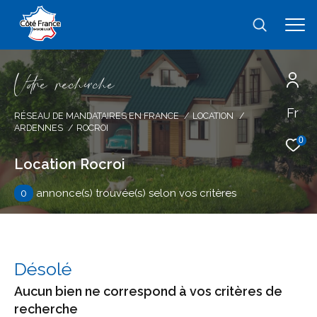
V
o
r
e
r
e
c
e
c
e
Fr
Effectuer une recherche
RÉSEAU DE MANDATAIRES EN FRANCE
LOCATION
ARDENNES
ROCROI
et trouver le bien qui correspond à vos
0
critères
Location Rocroi
0
annonce(s) trouvée(s) selon vos critères
Type
d'offre
Location
Type
de
type de bien
Désolé
bien
Aucun bien ne correspond à vos critères de
Ville
recherche