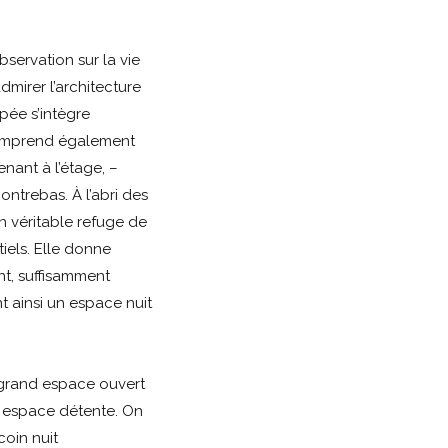
bservation sur la vie
admirer l’architecture
ipée s’intègre
comprend également
enant à l’étage, –
contrebas. À l’abri des
un véritable refuge de
iels. Elle donne
t, suffisamment
t ainsi un espace nuit
 grand espace ouvert
 espace détente. On
oin nuit