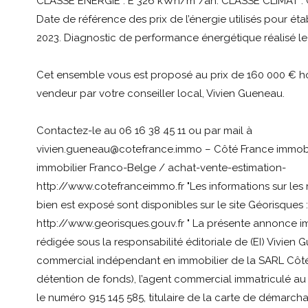
CLASSE ENERGIE : E 326 kWh/m²/an. CLASSE CLIMAT : 
Date de référence des prix de l’énergie utilisés pour étab
2023. Diagnostic de performance énergétique réalisé l
Cet ensemble vous est proposé au prix de 160 000 € h
vendeur par votre conseiller local, Vivien Gueneau.
Contactez-le au 06 16 38 45 11 ou par mail à
vivien.gueneau@cotefrance.immo – Côté France immobil
immobilier Franco-Belge / achat-vente-estimation-
http://www.cotefranceimmo.fr "Les informations sur les
bien est exposé sont disponibles sur le site Géorisques :
http://www.georisques.gouv.fr " La présente annonce im
rédigée sous la responsabilité éditoriale de (EI) Vivien
commercial indépendant en immobilier de la SARL Côté
détention de fonds), l’agent commercial immatriculé a
le numéro 915 145 585, titulaire de la carte de démarch