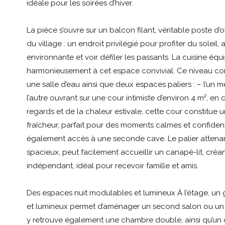
idéale pour les soirées d’hiver.
La pièce s’ouvre sur un balcon filant, véritable poste d’o
du village : un endroit privilégié pour profiter du soleil, 
environnante et voir défiler les passants. La cuisine équ
harmonieusement à cet espace convivial. Ce niveau 
une salle d’eau ainsi que deux espaces paliers : – l’un m
l’autre ouvrant sur une cour intimiste d’environ 4 m², en 
regards et de la chaleur estivale, cette cour constitue 
fraîcheur, parfait pour des moments calmes et confident
également accès à une seconde cave. Le palier attenan
spacieux, peut facilement accueillir un canapé-lit, créan
indépendant, idéal pour recevoir famille et amis.
Des espaces nuit modulables et lumineux À l’étage, un
et lumineux permet d’aménager un second salon ou un
y retrouve également une chambre double, ainsi qu’un c