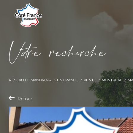
V
o
r
e
r
e
c
e
c
e
RÉSEAU DE MANDATAIRES EN FRANCE
VENTE
MONTREAL
MA
Retour