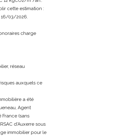
C 12 kgCO2/m²/an..
lir cette estimation :
e 16/03/2026.
onoraires charge
ier, réseau
 risques auxquels ce
mobilière a été
 Gueneau, Agent
 France (sans
u RSAC d'Auxerre sous
age immobilier pour le