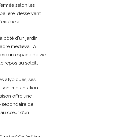
fermée selon les
palière, desservant
extérieur.
à côté d'un jardin
cadre médiéval. À
comme un espace de vie
e repos au soleil…
s atypiques, ses
t son implantation
maison offre une
ce secondaire de
 au cœur d’un