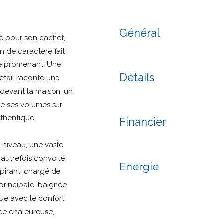
Général
é pour son cachet,
on de caractère fait
se promenant. Une
Détails
tail raconte une
 devant la maison, un
pe ses volumes sur
thentique.
Financier
r niveau, une vaste
autrefois convoité
Energie
spirant, chargé de
principale, baignée
gue avec le confort
ce chaleureuse,