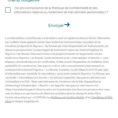
* Champ obligatoire
J'ai pris connaissance de la Politique de confidentialité et des
informations relatives au traitement de mes données personnelles (*)*
Envoyer
Les informations recueillies sur ce formulaire sont enregistrées dans un fichier informatisé
par La Boite Immo agissant comme Sous-traitant du traitement pour la gestion de la
clientèle/prospects de l'Agence / du Réseau qui reste Responsable du Traitement de vos
Données personnelles. La base légale du traitement repose sur l'intérêt légitime de
l'Agence / du Réseau. Elles sont conservées jusqu'à demande de suppression et sont
destinées à l'Agence / au Réseau. Conformément à la loi « informatique et libertés », vous
disposez des droits d’accès, de rectification, d’effacement, d’opposition, de limitation et de
portabilité de vos données. Vous pouvez retirer votre consentement à tout moment en
contactant directement l’Agence / Le Réseau. Consultez le site https://cnil.fr/fr pour plus
d’informations sur vos droits. Si vous estimez, après avoir contacté l'Agence / le Réseau, que
vos droits « Informatique et Libertés » ne sont pas respectés, vous pouvez adresser une
réclamation à la CNIL. Nous vous informons de l’existence de la liste d'opposition au
démarchage téléphonique « Bloctel », sur laquelle vous pouvez vous inscrire ici :
https://www.bloctel.gouv.fr Dans le cadre de la protection des Données personnelles, nous
vous invitons à ne pas inscrire de Données sensibles dans le champ de saisie libre.
Ce site est protégé par reCAPTCHA, les
Politiques de Confidentialité
et les
Conditions d'Utilis
ation
de Google s'appliquent.