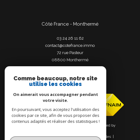
Côté France - Monthermé
03 24 26 11 62
contact@cotefrance.immo
72 rue Pasteur
08800
monthermé
Comme beaucoup, notre site
utilise les cookies
Adhérents
On aimerait vous accompagner pendant
votre visite.
En poursuivant, vous acceptez l'utilisation des
cookies par ce site, afin de vous proposer des
contenus adaptés et réaliser des statistiques !
© 2026 | Tous droits réservés | Traduction powered by
Google |
Nos honoraires
Plan du site
Mentions légales