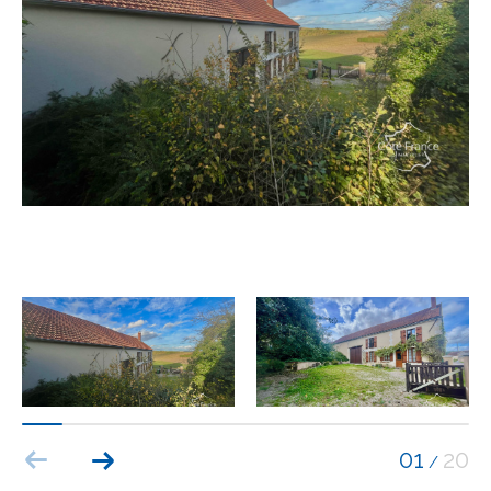
Budget
Budget
Surface
Surface
Pièces
Pièces
Référence
AFFINER LES CRITÈRES
TERRASSE
PARKING
PISCINE
01
20
/
FILTRER PAR