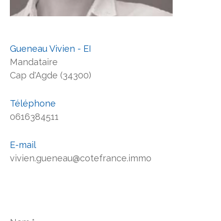
Gueneau Vivien - EI
Mandataire
Cap d'Agde (34300)
Téléphone
0616384511
E-mail
vivien.gueneau@cotefrance.immo
Nom