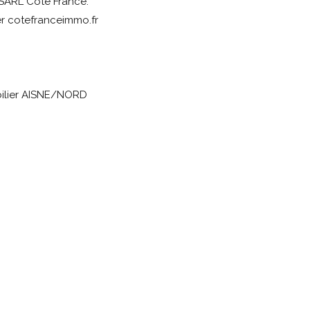
SARL Côté France.
r cotefranceimmo.fr
bilier AISNE/NORD