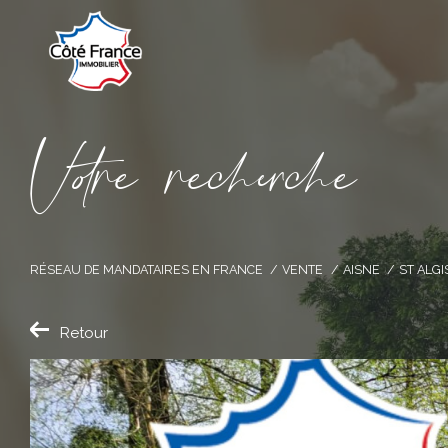
V
o
r
e
r
e
c
e
c
e
RÉSEAU DE MANDATAIRES EN FRANCE
VENTE
AISNE
ST ALGI
Retour