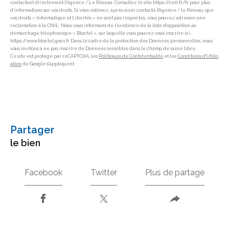
contactant directement l’Agence / Le Réseau. Consultez le site https://cnil.fr/fr pour plus
d’informations sur vos droits. Si vous estimez, après avoir contacté l'Agence / le Réseau, que
vos droits « Informatique et Libertés » ne sont pas respectés, vous pouvez adresser une
réclamation à la CNIL. Nous vous informons de l’existence de la liste d'opposition au
démarchage téléphonique « Bloctel », sur laquelle vous pouvez vous inscrire ici :
https://www.bloctel.gouv.fr Dans le cadre de la protection des Données personnelles, nous
vous invitons à ne pas inscrire de Données sensibles dans le champ de saisie libre.
Ce site est protégé par reCAPTCHA, les
Politiques de Confidentialité
et les
Conditions d'Utilis
ation
de Google s'appliquent.
partager
le bien
Facebook
Twitter
Plus de partage