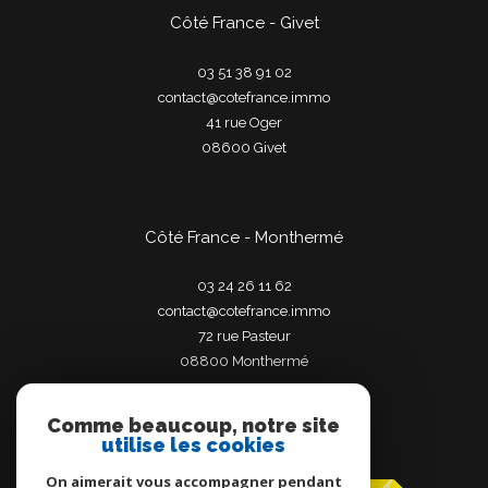
Côté France - Givet
03 51 38 91 02
contact@cotefrance.immo
41 rue Oger
08600
givet
Côté France - Monthermé
03 24 26 11 62
contact@cotefrance.immo
72 rue Pasteur
08800
monthermé
Comme beaucoup, notre site
utilise les cookies
Adhérents
On aimerait vous accompagner pendant