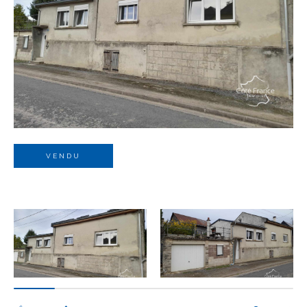
Budget
Budget
Surface
Surface
Pièces
Pièces
VENDU
Référence
AFFINER LES CRITÈRES
TERRASSE
PARKING
PISCINE
FILTRER PAR