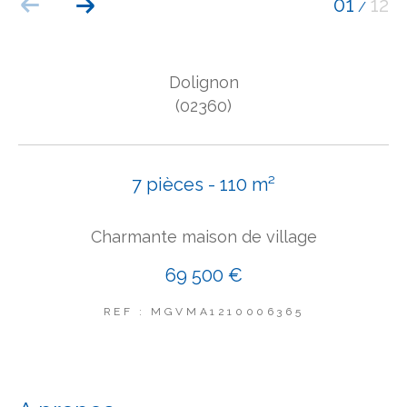
01
12
/
COUPS DE COEUR
EXCLUSIVITÉS
NOUVEAUTÉS
Dolignon
(02360)
Rechercher
7 pièces - 110 m²
Charmante maison de village
69 500 €
REF : MGVMA1210006365