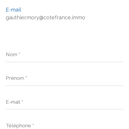
E-mail
gauthier.mory@cotefrance.immo
Nom
*
Prénom
*
E-
mail
*
Téléphone
*