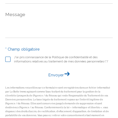
Message
*
* Champ obligatoire
J'ai pris connaissance de la Politique de confidentialité et des
informations relatives au traitement de mes données personnelles (*)*
Envoyer
Les informations recueillies sur ce formulaire sont enregistrées dans un fichier informatisé
par La Boite Immo agissant comme Sous-traitant du traitement pour la gestion de la
clientèle/prospects de l'Agence / du Réseau qui reste Responsable du Traitement de vos
Données personnelles. La base légale du traitement repose sur l'intérêt légitime de
l'Agence / du Réseau. Elles sont conservées jusqu'à demande de suppression et sont
destinées à l'Agence / au Réseau. Conformément à la loi « informatique et libertés », vous
disposez des droits d’accès, de rectification, d’effacement, d’opposition, de limitation et de
portabilité de vos données. Vous pouvez retirer votre consentement à tout moment en