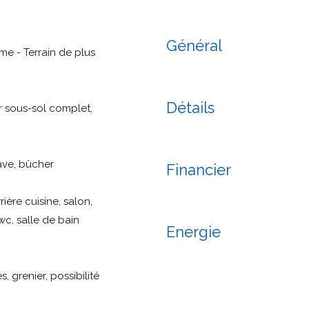
Général
e - Terrain de plus
Détails
ur sous-sol complet,
cave, bûcher
Financier
ière cuisine, salon,
c, salle de bain
Energie
, grenier, possibilité