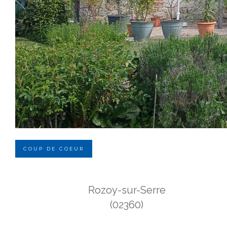
COUP DE COEUR
Rozoy-sur-Serre
(02360)