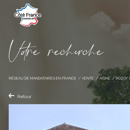
V
o
r
e
r
e
c
e
c
e
RÉSEAU DE MANDATAIRES EN FRANCE
VENTE
AISNE
ROZOY 
Retour