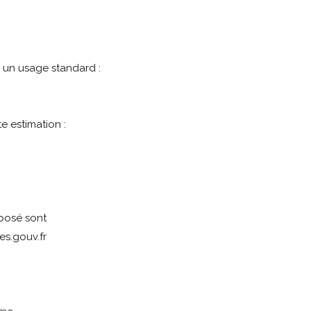
 un usage standard :
e estimation :
xposé sont
es.gouv.fr