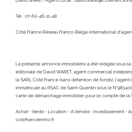
David WARET Agent Local : david.waret@cotefrance.i
Tél : 07-60-46-11-48
Côté France Réseau Franco-Belge-International d'agenc
La présente annonce immobilière a été rédigée sous la 
éditoriale de David WARET, agent commercial indépend
la SARL Côté France (sans détention de fonds), l'agent 
immatriculé au RSAC de Saint-Quentin sous le N°98340076
carte de démarchage immobilier pour le compte de la 
Achat - Vente - Location - A Vendre - Investissement - 
cotefranceimmo.fr