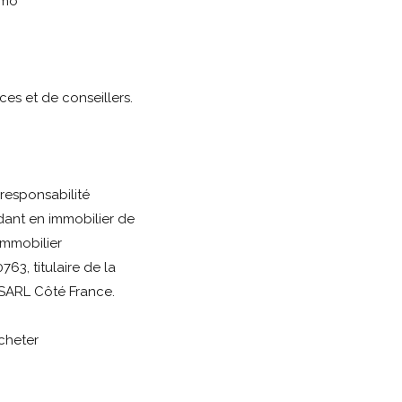
mmo
es et de conseillers.
responsabilité
ant en immobilier de
immobilier
3, titulaire de la
SARL Côté France.
Acheter