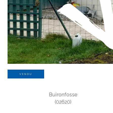
VENDU
Buironfosse
(02620)