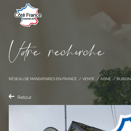
V
o
r
e
r
e
c
e
c
e
RÉSEAU DE MANDATAIRES EN FRANCE
VENTE
AISNE
BUIRON
Retour