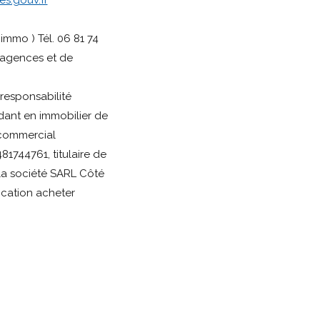
s.gouv.fr
immo ) Tél. 06 81 74
’agences et de
responsabilité
dant en immobilier de
 commercial
1744761, titulaire de
la société SARL Côté
ocation acheter