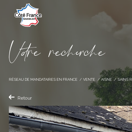
V
o
r
e
r
e
c
e
c
e
RÉSEAU DE MANDATAIRES EN FRANCE
VENTE
AISNE
SAINS 
Retour