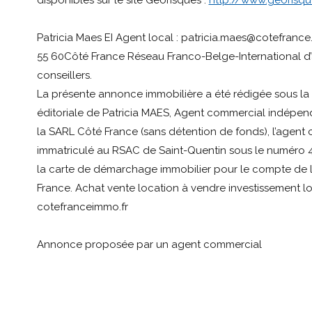
disponibles sur le site Géorisques :
http://www.georisque
Patricia Maes EI Agent local : patricia.maes@cotefrance.
55 60Côté France Réseau Franco-Belge-International d
conseillers.
La présente annonce immobilière a été rédigée sous la 
éditoriale de Patricia MAES, Agent commercial indépen
la SARL Côté France (sans détention de fonds), l’agent
immatriculé au RSAC de Saint-Quentin sous le numéro 48
la carte de démarchage immobilier pour le compte de 
France. Achat vente location à vendre investissement l
cotefranceimmo.fr
Annonce proposée par un agent commercial