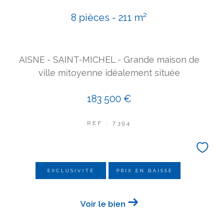
COUPS DE COEUR
8 pièces - 211 m²
EXCLUSIVITÉS
NOUVEAUTÉS
AISNE - SAINT-MICHEL - Grande maison de
Rechercher
ville mitoyenne idéalement située
183 500 €
REF : 7394
EXCLUSIVITÉ
PRIX EN BAISSE
Voir le bien