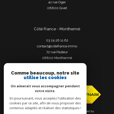
41 rue Oger
08600
givet
Côté France - Monthermé
03 24 26 11 62
contact@cotefrance.immo
72 rue Pasteur
08800
monthermé
Comme beaucoup, notre site
utilise les cookies
Adhérents
On aimerait vous accompagner pendant
votre visite.
En poursuivant, vous acceptez l'utilisation des
cookies par ce site, afin de vous proposer des
contenus adaptés et réaliser des statistiques !
© 2026 | Tous droits réservés | Traduction powered by