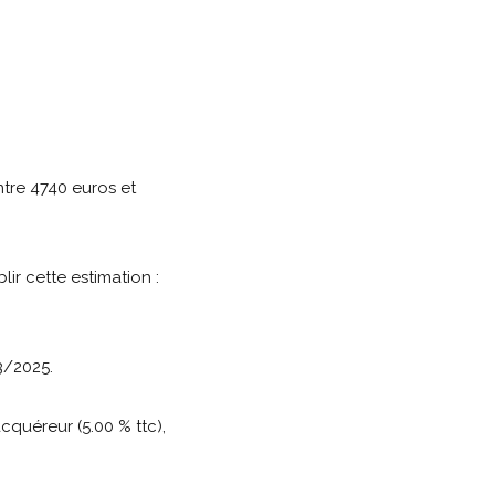
tre 4740 euros et
lir cette estimation :
3/2025.
cquéreur (5.00 % ttc),