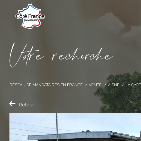
V
o
r
e
r
e
c
e
c
e
RÉSEAU DE MANDATAIRES EN FRANCE
VENTE
AISNE
LA CAP
Retour