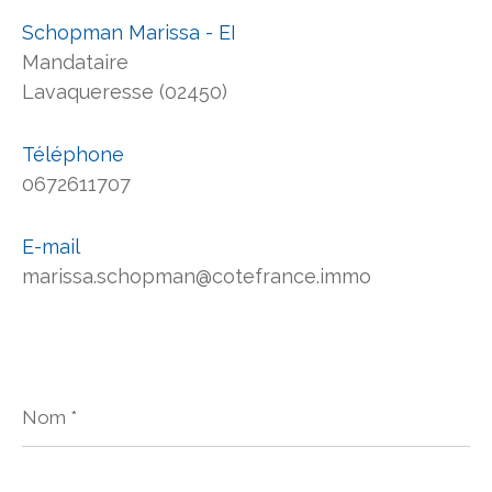
Schopman Marissa - EI
Mandataire
Lavaqueresse (02450)
Téléphone
0672611707
E-mail
marissa.schopman@cotefrance.immo
Nom
*
Prénom