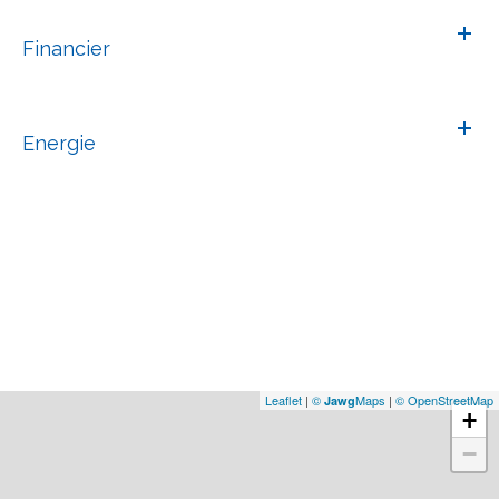
Financier
Energie
Leaflet
|
©
Maps
|
© OpenStreetMap
Jawg
+
−