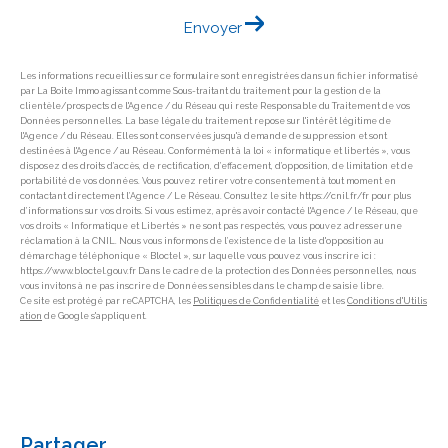
Envoyer
Les informations recueillies sur ce formulaire sont enregistrées dans un fichier informatisé
par La Boite Immo agissant comme Sous-traitant du traitement pour la gestion de la
clientèle/prospects de l'Agence / du Réseau qui reste Responsable du Traitement de vos
Données personnelles. La base légale du traitement repose sur l'intérêt légitime de
l'Agence / du Réseau. Elles sont conservées jusqu'à demande de suppression et sont
destinées à l'Agence / au Réseau. Conformément à la loi « informatique et libertés », vous
disposez des droits d’accès, de rectification, d’effacement, d’opposition, de limitation et de
portabilité de vos données. Vous pouvez retirer votre consentement à tout moment en
contactant directement l’Agence / Le Réseau. Consultez le site https://cnil.fr/fr pour plus
d’informations sur vos droits. Si vous estimez, après avoir contacté l'Agence / le Réseau, que
vos droits « Informatique et Libertés » ne sont pas respectés, vous pouvez adresser une
réclamation à la CNIL. Nous vous informons de l’existence de la liste d'opposition au
démarchage téléphonique « Bloctel », sur laquelle vous pouvez vous inscrire ici :
https://www.bloctel.gouv.fr Dans le cadre de la protection des Données personnelles, nous
vous invitons à ne pas inscrire de Données sensibles dans le champ de saisie libre.
Ce site est protégé par reCAPTCHA, les
Politiques de Confidentialité
et les
Conditions d'Utilis
ation
de Google s'appliquent.
partager