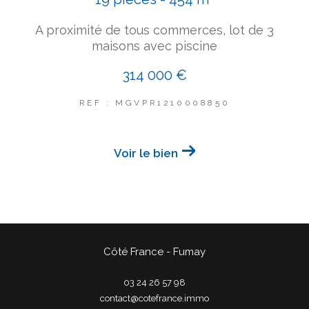
A proximité de tous commerces, lot de 3
maisons avec piscine
314 000 €
REF : MGVPR1210008850
Voir le bien
Côté France - Fumay
03 24 26 57 98
contact@cotefrance.immo