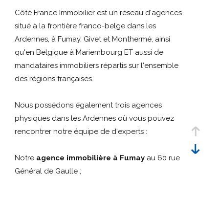
Référence
critères
Côté France Immobilier est un réseau d'agences
situé à la frontière franco-belge dans les
Rechercher
Ardennes, à Fumay, Givet et Monthermé, ainsi
qu'en Belgique à Mariembourg ET aussi de
mandataires immobiliers répartis sur l'ensemble
des régions françaises.
Nous possédons également trois agences
physiques dans les Ardennes où vous pouvez
rencontrer notre équipe de d'experts :
Notre
agence immobilière à Fumay
au 60 rue
Général de Gaulle ;
Notre
agence immobilière à Givet
au 41 rue
Oger ;
Notre
agence immobilière à Monthermé
au 72