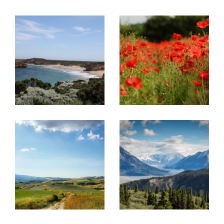
rue Pasteur.
Projet immobilier en France et en
Belgique, découvrez nos
prestations !
Acheter ou vendre un bien
Ce réseau a été créé pour
aider des
propriétaires à vendre leurs biens
immobiliers à une clientèle française
mais
aussi internationale
et inversement pour
aider
la clientèle étrangère à trouver le bien de
leurs rêves en France
.