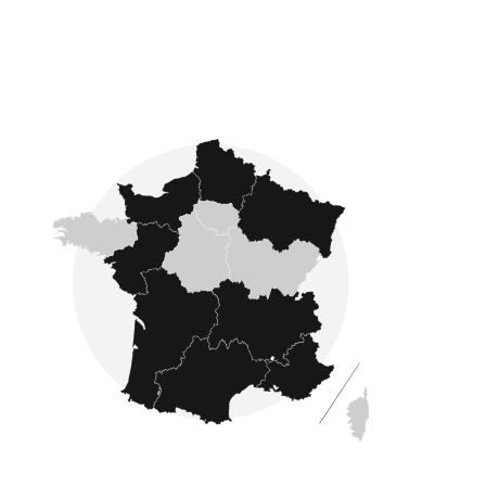
Fondé en 2007, Côté France se développe sur
l'ensemble du pays : nous proposons des
annonces immobilières dans les quatre coins
de la France comme en Ardennes, Gironde,
Manche, Aisne et en Dordogne
.
L'estimation immobilière
Avec Côté France Immobilier, faîtes confiance à
des experts en estimation immobilière. Après une
estimation immobilière réalisée par un de nos
experts, vous êtes sûr d'obtenir une
évaluation précise et fiable
de la valeur de
votre bien avant de le mettre en vente.