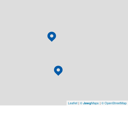
Leaflet
|
©
Maps
|
© OpenStreetMap
Jawg