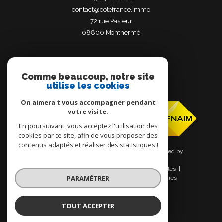
contact@cotefrance.immo
72 rue Pasteur
08800
monthermé
Comme beaucoup, notre site
utilise les cookies
Adhérents
On aimerait vous accompagner pendant
votre visite.
En poursuivant, vous acceptez l'utilisation des
cookies par ce site, afin de vous proposer des
contenus adaptés et réaliser des statistiques !
© 2026 | Tous droits réservés | Traduction powered by
Google |
Nos honoraires
Plan du site
Mentions légales
PARAMÉTRER
Admin
Nos liens
Politique RGPD
Cookies
TOUT ACCEPTER