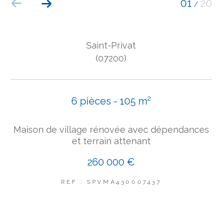
01
20
/
COUPS DE COEUR
EXCLUSIVITÉS
NOUVEAUTÉS
Saint-Privat
(07200)
Rechercher
6 pièces - 105 m²
Maison de village rénovée avec dépendances
et terrain attenant
260 000 €
REF : SPVMA430007437