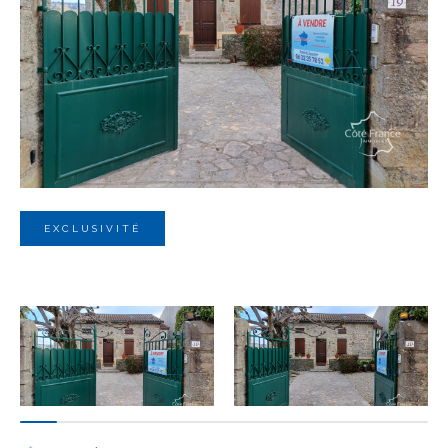
Budget
Budget
Surface
Surface
Pièces
Pièces
EXCLUSIVITÉ
Référence
AFFINER LES CRITÈRES
TERRASSE
PARKING
PISCINE
FILTRER PAR