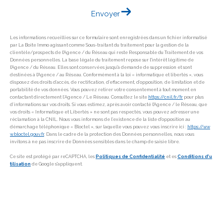
Envoyer
Les informations recueillies sur ce formulaire sont enregistrées dans un fichier informatisé
par La Boite Immo agissant comme Sous-traitant du traitement pour la gestion de la
clientèle/prospects de l'Agence / du Réseau qui reste Responsable du Traitement de vos
Données personnelles. La base légale du traitement repose sur l'intérêt légitime de
l'Agence / du Réseau. Elles sont conservées jusqu'à demande de suppression et sont
destinées à l'Agence / au Réseau. Conformément à la loi « informatique et libertés », vous
disposez des droits d’accès, de rectification, d’effacement, d’opposition, de limitation et de
portabilité de vos données. Vous pouvez retirer votre consentement à tout moment en
contactant directement l’Agence / Le Réseau. Consultez le site
https://cnil.fr/fr
pour plus
d’informations sur vos droits. Si vous estimez, après avoir contacté l'Agence / le Réseau, que
vos droits « Informatique et Libertés » ne sont pas respectés, vous pouvez adresser une
réclamation à la CNIL. Nous vous informons de l’existence de la liste d'opposition au
démarchage téléphonique « Bloctel », sur laquelle vous pouvez vous inscrire ici :
https://ww
w.bloctel.gouv.fr
. Dans le cadre de la protection des Données personnelles, nous vous
invitons à ne pas inscrire de Données sensibles dans le champ de saisie libre.
Ce site est protégé par reCAPTCHA, les
Politiques de Confidentialité
et es
Conditions d'u
tilisation
de Google s'appliquent.