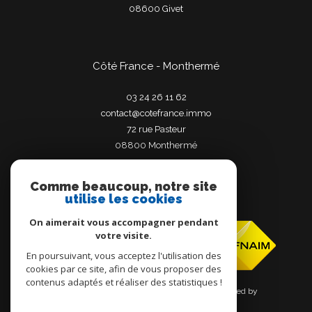
08600
givet
Côté France - Monthermé
03 24 26 11 62
contact@cotefrance.immo
72 rue Pasteur
08800
monthermé
Comme beaucoup, notre site
utilise les cookies
Adhérents
On aimerait vous accompagner pendant
votre visite.
En poursuivant, vous acceptez l'utilisation des
cookies par ce site, afin de vous proposer des
contenus adaptés et réaliser des statistiques !
© 2026 | Tous droits réservés | Traduction powered by
Google |