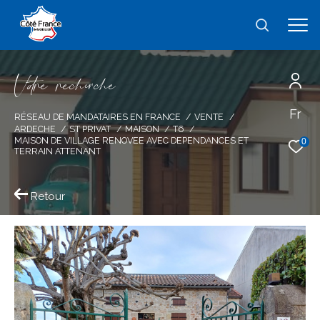
V
o
r
e
r
e
c
e
c
e
Fr
Effectuer une recherche
RÉSEAU DE MANDATAIRES EN FRANCE
VENTE
ARDECHE
ST PRIVAT
MAISON
T6
et trouver le bien qui correspond à vos
MAISON DE VILLAGE RENOVEE AVEC DEPENDANCES ET
0
TERRAIN ATTENANT
critères
Retour
Type
d'offre
Vente
Type
de
type de bien
bien
Ville