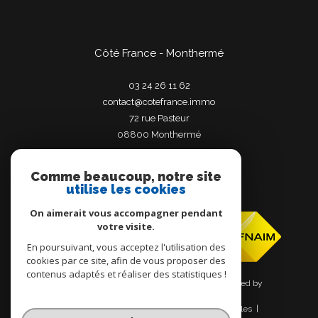
Côté France - Monthermé
03 24 26 11 62
contact@cotefrance.immo
72 rue Pasteur
08800
monthermé
Comme beaucoup, notre site
utilise les cookies
Adhérents
On aimerait vous accompagner pendant
votre visite.
En poursuivant, vous acceptez l'utilisation des
cookies par ce site, afin de vous proposer des
contenus adaptés et réaliser des statistiques !
© 2026 | Tous droits réservés | Traduction powered by
Google |
Nos honoraires
Plan du site
Mentions légales