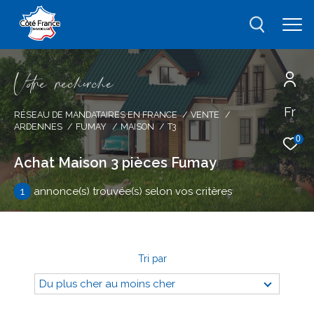
V
o
r
e
r
e
c
e
c
e
Fr
Effectuer une recherche
RÉSEAU DE MANDATAIRES EN FRANCE
VENTE
ARDENNES
FUMAY
MAISON
T3
et trouver le bien qui correspond à vos
0
critères
Achat Maison 3 pièces Fumay
1
annonce(s) trouvée(s) selon vos critères
Type
d'offre
Vente
Type
de
type de bien
Tri par
bien
Du plus cher au moins cher
Ville