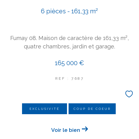
COUPS DE COEUR
6 pièces - 161,33 m²
EXCLUSIVITÉS
NOUVEAUTÉS
Fumay 08. Maison de caractère de 161,33 m²,
Rechercher
quatre chambres, jardin et garage.
165 000 €
REF : 7687
EXCLUSIVITÉ
COUP DE COEUR
Voir le bien