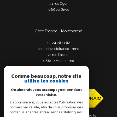
41 rue Oger
08600
givet
Côté France - Monthermé
03 24 26 11 62
contact@cotefrance.immo
72 rue Pasteur
08800
monthermé
Comme beaucoup, notre site
utilise les cookies
Adhérents
On aimerait vous accompagner pendant
votre visite.
En poursuivant, vous acceptez l'utilisation des
cookies par ce site, afin de vous proposer des
contenus adaptés et réaliser des statistiques !
© 2026 | Tous droits réservés | Traduction powered by