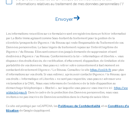
informations relatives au traitement de mes données personnelles (*)*
Envoyer
Les informations recueillies sur ce formulaire sont enregistrées dans un fichier informatisé
par La Boite Immo agissant comme Sous-traitant du traitement pour la gestion de la
clientèle/prospects de l'Agence / du Réseau qui reste Responsable du Traitement de vos
Données personnelles. La base légale du traitement repose sur l'intérêt légitime de
l'Agence / du Réseau. Elles sont conservées jusqu'à demande de suppression et sont
destinées à l'Agence / au Réseau. Conformément à la loi « informatique et libertés », vous
disposez des droits d’accès, de rectification, d’effacement, d’opposition, de limitation et de
portabilité de vos données. Vous pouvez retirer votre consentement à tout moment en
contactant directement l’Agence / Le Réseau. Consultez le site
https://cnil.fr/fr
pour plus
d’informations sur vos droits. Si vous estimez, après avoir contacté l'Agence / le Réseau, que
vos droits « Informatique et Libertés » ne sont pas respectés, vous pouvez adresser une
réclamation à la CNIL. Nous vous informons de l’existence de la liste d'opposition au
démarchage téléphonique « Bloctel », sur laquelle vous pouvez vous inscrire ici :
https://ww
w.bloctel.gouv.fr
. Dans le cadre de la protection des Données personnelles, nous vous
invitons à ne pas inscrire de Données sensibles dans le champ de saisie libre.
Ce site est protégé par reCAPTCHA, les
Politiques de Confidentialité
et es
Conditions d'u
tilisation
de Google s'appliquent.