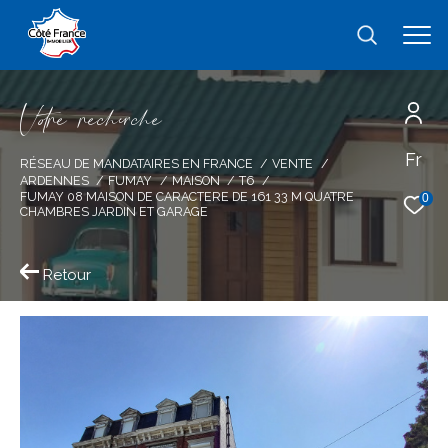
V
o
r
e
r
e
c
e
c
e
Fr
Effectuer une recherche
RÉSEAU DE MANDATAIRES EN FRANCE
VENTE
ARDENNES
FUMAY
MAISON
T6
et trouver le bien qui correspond à vos
FUMAY 08 MAISON DE CARACTERE DE 161 33 M QUATRE
0
CHAMBRES JARDIN ET GARAGE
critères
Retour
Type
d'offre
Vente
Type
de
type de bien
bien
Ville