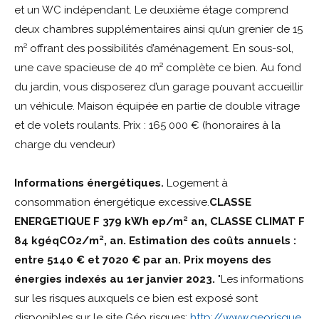
et un WC indépendant. Le deuxième étage comprend
deux chambres supplémentaires ainsi qu’un grenier de 15
m² offrant des possibilités d’aménagement. En sous-sol,
une cave spacieuse de 40 m² complète ce bien. Au fond
du jardin, vous disposerez d’un garage pouvant accueillir
un véhicule. Maison équipée en partie de double vitrage
et de volets roulants.
Prix : 165 000 € (honoraires à la
charge du vendeur)
Informations énergétiques.
Logement à
consommation énergétique excessive.
CLASSE
ENERGETIQUE F 379 kWh ep/m² an, CLASSE CLIMAT F
84 kgéqCO2/m², an.
Estimation des coûts annuels :
entre 5140 € et 7020 € par an.
Prix moyens des
énergies indexés au 1er janvier 2023.
"Les informations
sur les risques auxquels ce bien est exposé sont
disponibles sur le site Géo risques:
http://www.georisque