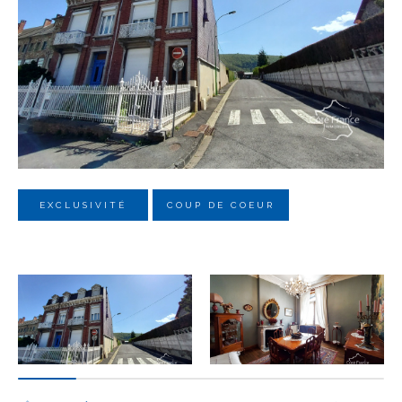
Budget
Budget
Surface
Surface
Pièces
Pièces
EXCLUSIVITÉ
COUP DE COEUR
Référence
AFFINER LES CRITÈRES
TERRASSE
PARKING
PISCINE
FILTRER PAR