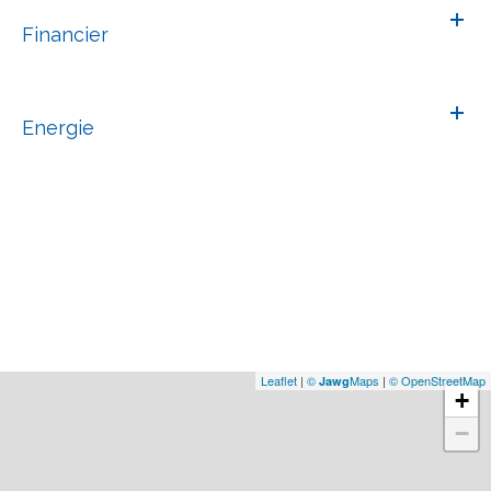
Financier
Energie
Leaflet
|
©
Maps
|
© OpenStreetMap
Jawg
+
−