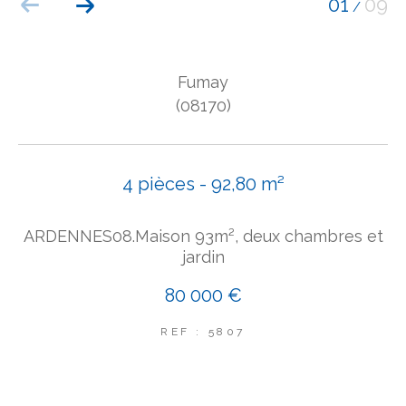
01
09
/
COUPS DE COEUR
EXCLUSIVITÉS
NOUVEAUTÉS
Fumay
(08170)
Rechercher
4 pièces - 92,80 m²
ARDENNES08.Maison 93m², deux chambres et
jardin
80 000 €
REF : 5807