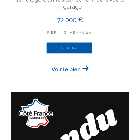
n garage
72 000 €
REF : GIVE-5020
VENDU
Voir le bien