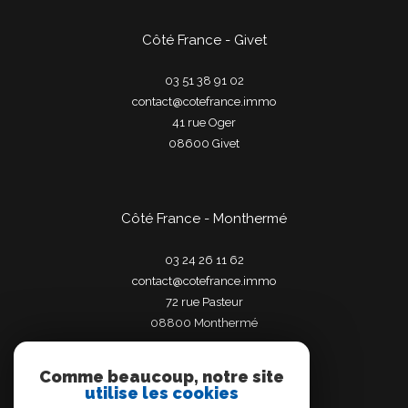
Côté France - Givet
03 51 38 91 02
contact@cotefrance.immo
41 rue Oger
08600
givet
Côté France - Monthermé
03 24 26 11 62
contact@cotefrance.immo
72 rue Pasteur
08800
monthermé
Comme beaucoup, notre site
utilise les cookies
Adhérents