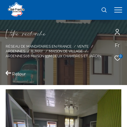
V
o
r
e
r
e
c
e
c
e
Fr
Effectuer une recherche
RÉSEAU DE MANDATAIRES EN FRANCE
VENTE
ARDENNES
FUMAY
MAISON DE VILLAGE
et trouver le bien qui correspond à vos
ARDENNES08 MAISON 93M DEUX CHAMBRES ET JARDIN
0
critères
Retour
Type
d'offre
Vente
Type
de
type de bien
bien
Ville