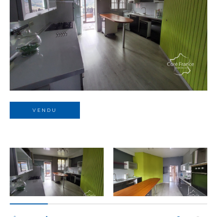
Budget
Budget
Surface
Surface
Pièces
Pièces
VENDU
Référence
AFFINER LES CRITÈRES
TERRASSE
PARKING
PISCINE
FILTRER PAR