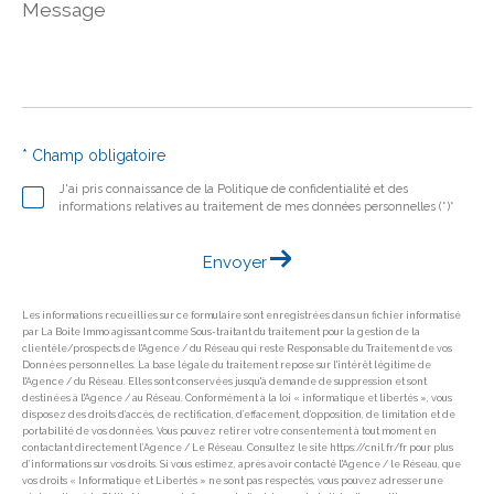
Message
*
* Champ obligatoire
J'ai pris connaissance de la Politique de confidentialité et des
informations relatives au traitement de mes données personnelles (*)*
Envoyer
Les informations recueillies sur ce formulaire sont enregistrées dans un fichier informatisé
par La Boite Immo agissant comme Sous-traitant du traitement pour la gestion de la
clientèle/prospects de l'Agence / du Réseau qui reste Responsable du Traitement de vos
Données personnelles. La base légale du traitement repose sur l'intérêt légitime de
l'Agence / du Réseau. Elles sont conservées jusqu'à demande de suppression et sont
destinées à l'Agence / au Réseau. Conformément à la loi « informatique et libertés », vous
disposez des droits d’accès, de rectification, d’effacement, d’opposition, de limitation et de
portabilité de vos données. Vous pouvez retirer votre consentement à tout moment en
contactant directement l’Agence / Le Réseau. Consultez le site https://cnil.fr/fr pour plus
d’informations sur vos droits. Si vous estimez, après avoir contacté l'Agence / le Réseau, que
vos droits « Informatique et Libertés » ne sont pas respectés, vous pouvez adresser une