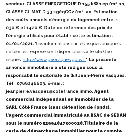
vendeur. CLASSE ENERGETIQUE D 155 kWh ep/m² an,
CLASSE CLIMAT D 33 kgéqCO2/m², an
.
Estimation
des coûts annuels d’énergie du logement entre: 1
030 € et 1420 €
.
Date de référence des prix de
l’énergie utilisés pour établir cette estimation :
01/01/2021
.
"Les informations sur les risques auxquels
ce bien est exposé sont disponibles sur le site Géo
risques:
http://www.georisques.gouv.fr
".
La présente
annonce immobilière a été rédigée sous la
responsabilité éditoriale de (EI) Jean-Pierre Vasques.
Tél : 0768246603. E-mail
:
jeanpierre.vasques@cotefrance.immo
. Agent
commercial indépendant en immobilier de la
SARL Côté France (sans détention de fonds),
l’agent commercial immatriculé au RSAC de SEDAN
sous le numéro 52994847300028.Titulaire de la
carte de démarchage immobilier pour le compte