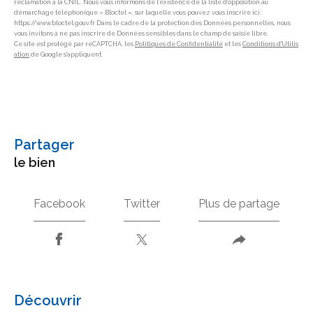
réclamation à la CNIL. Nous vous informons de l’existence de la liste d'opposition au
démarchage téléphonique « Bloctel », sur laquelle vous pouvez vous inscrire ici :
https://www.bloctel.gouv.fr Dans le cadre de la protection des Données personnelles, nous
vous invitons à ne pas inscrire de Données sensibles dans le champ de saisie libre.
Ce site est protégé par reCAPTCHA, les
Politiques de Confidentialité
et les
Conditions d'Utilis
ation
de Google s'appliquent.
partager
le bien
Facebook
Twitter
Plus de partage
découvrir