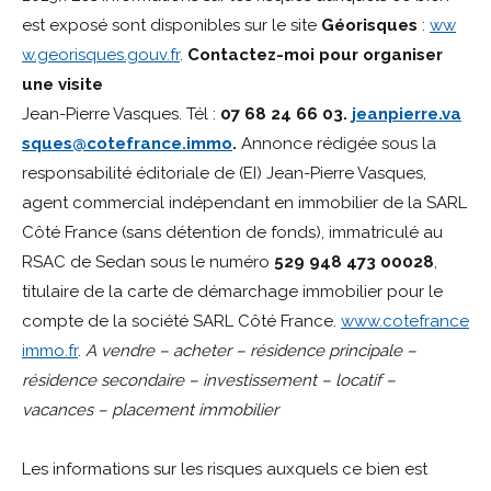
est exposé sont disponibles sur le site
Géorisques
:
ww
w.georisques.gouv.fr
.
Contactez-moi pour organiser
une visite
Jean-Pierre Vasques. Tél :
07 68 24 66 03.
jeanpierre.va
sques@cotefrance.immo
.
Annonce rédigée sous la
responsabilité éditoriale de (EI) Jean-Pierre Vasques,
agent commercial indépendant en immobilier de la SARL
Côté France (sans détention de fonds), immatriculé au
RSAC de Sedan sous le numéro
529 948 473 00028
,
titulaire de la carte de démarchage immobilier pour le
compte de la société SARL Côté France.
www.cotefrance
immo.fr
.
A vendre – acheter – résidence principale –
résidence secondaire – investissement – locatif –
vacances – placement immobilier
Les informations sur les risques auxquels ce bien est