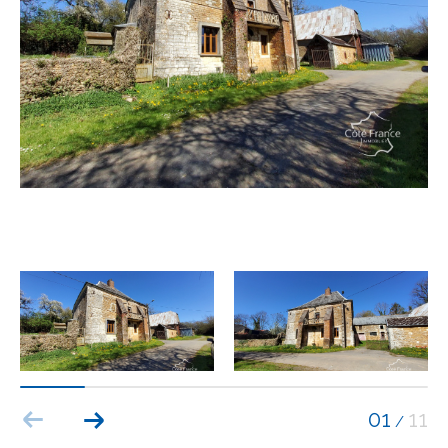
Budget
Budget
Surface
Surface
Pièces
Pièces
Référence
AFFINER LES CRITÈRES
TERRASSE
PARKING
PISCINE
01
11
/
FILTRER PAR