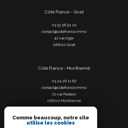
Côté France - Givet
03 51 38 91 02
contact@cotefrance.immo
41 rue Oger
08600
givet
Côté France - Monthermé
03 24 26 11 62
contact@cotefrance.immo
72 rue Pasteur
08800
monthermé
Comme beaucoup, notre site
utilise les cookies
Adhérents