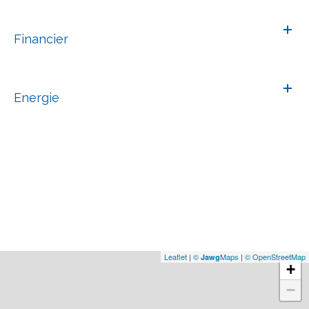
Financier
Energie
Leaflet
|
©
Maps
|
© OpenStreetMap
Jawg
+
−