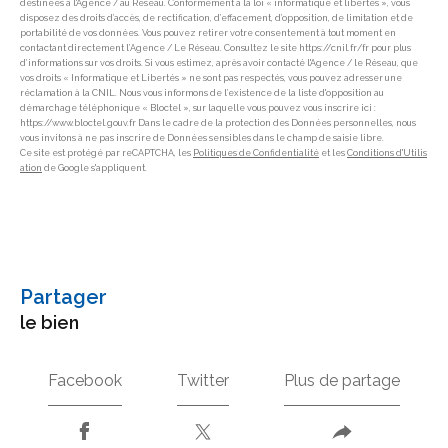
destinées à l'Agence / au Réseau. Conformément à la loi « informatique et libertés », vous
disposez des droits d’accès, de rectification, d’effacement, d’opposition, de limitation et de
portabilité de vos données. Vous pouvez retirer votre consentement à tout moment en
contactant directement l’Agence / Le Réseau. Consultez le site https://cnil.fr/fr pour plus
d’informations sur vos droits. Si vous estimez, après avoir contacté l'Agence / le Réseau, que
vos droits « Informatique et Libertés » ne sont pas respectés, vous pouvez adresser une
réclamation à la CNIL. Nous vous informons de l’existence de la liste d'opposition au
démarchage téléphonique « Bloctel », sur laquelle vous pouvez vous inscrire ici :
https://www.bloctel.gouv.fr Dans le cadre de la protection des Données personnelles, nous
vous invitons à ne pas inscrire de Données sensibles dans le champ de saisie libre.
Ce site est protégé par reCAPTCHA, les
Politiques de Confidentialité
et les
Conditions d'Utilis
ation
de Google s'appliquent.
partager
le bien
Facebook
Twitter
Plus de partage