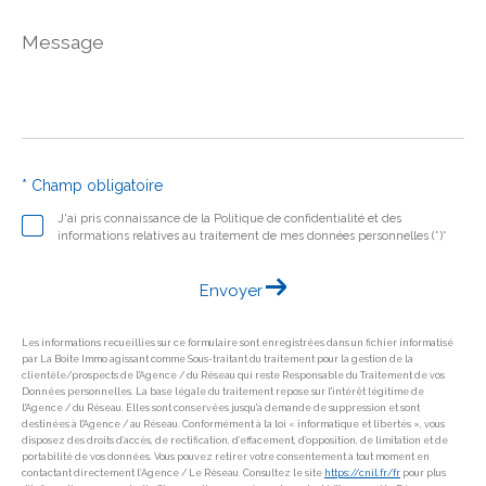
Message
*
* Champ obligatoire
J'ai pris connaissance de la Politique de confidentialité et des
informations relatives au traitement de mes données personnelles (*)*
Envoyer
Les informations recueillies sur ce formulaire sont enregistrées dans un fichier informatisé
par La Boite Immo agissant comme Sous-traitant du traitement pour la gestion de la
clientèle/prospects de l'Agence / du Réseau qui reste Responsable du Traitement de vos
Données personnelles. La base légale du traitement repose sur l'intérêt légitime de
l'Agence / du Réseau. Elles sont conservées jusqu'à demande de suppression et sont
destinées à l'Agence / au Réseau. Conformément à la loi « informatique et libertés », vous
disposez des droits d’accès, de rectification, d’effacement, d’opposition, de limitation et de
portabilité de vos données. Vous pouvez retirer votre consentement à tout moment en
contactant directement l’Agence / Le Réseau. Consultez le site
https://cnil.fr/fr
pour plus