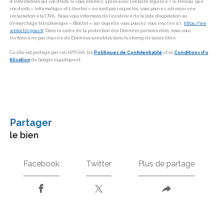
d’informations sur vos droits. Si vous estimez, après avoir contacté l'Agence / le Réseau, que
vos droits « Informatique et Libertés » ne sont pas respectés, vous pouvez adresser une
réclamation à la CNIL. Nous vous informons de l’existence de la liste d'opposition au
démarchage téléphonique « Bloctel », sur laquelle vous pouvez vous inscrire ici :
https://ww
w.bloctel.gouv.fr
. Dans le cadre de la protection des Données personnelles, nous vous
invitons à ne pas inscrire de Données sensibles dans le champ de saisie libre.
Ce site est protégé par reCAPTCHA, les
Politiques de Confidentialité
et es
Conditions d'u
tilisation
de Google s'appliquent.
partager
le bien
Facebook
Twitter
Plus de partage