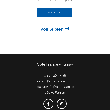
REF : GIVE-6926
VENDU
Voir le bien
Côté France - Fumay
03 24 26 57 98
contact@cotefrance.immo
60 rue Général de Gaulle
08170
fumay