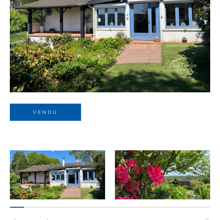
Budget
Budget
Surface
Surface
Pièces
Pièces
VENDU
Référence
AFFINER LES CRITÈRES
TERRASSE
PARKING
PISCINE
FILTRER PAR