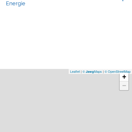
Energie
Leaflet
|
©
Maps
|
© OpenStreetMap
Jawg
+
−