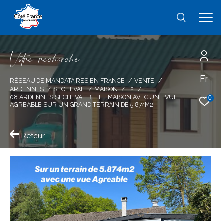
V
o
r
e
r
e
c
e
c
e
Fr
Effectuer une recherche
RÉSEAU DE MANDATAIRES EN FRANCE
VENTE
ARDENNES
SECHEVAL
MAISON
T2
et trouver le bien qui correspond à vos
08 ARDENNES SECHEVAL BELLE MAISON AVEC UNE VUE
0
AGREABLE SUR UN GRAND TERRAIN DE 5 874M2
critères
Retour
Type
d'offre
Vente
Type
de
type de bien
bien
Ville