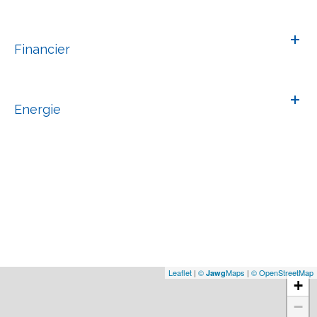
Financier
Energie
Leaflet
|
©
Maps
|
© OpenStreetMap
Jawg
+
−