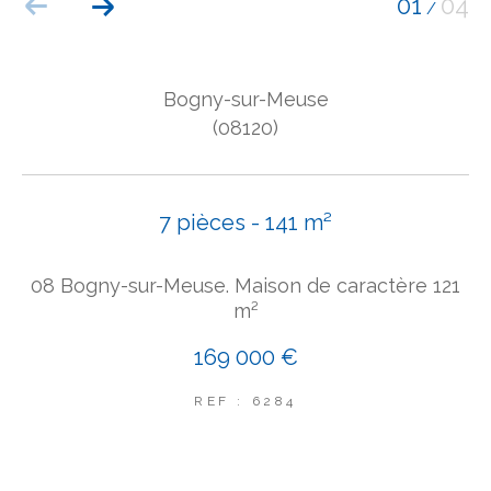
01
04
/
COUPS DE COEUR
EXCLUSIVITÉS
NOUVEAUTÉS
Bogny-sur-Meuse
(08120)
Rechercher
7 pièces - 141 m²
08 Bogny-sur-Meuse. Maison de caractère 121
m²
169 000 €
REF : 6284