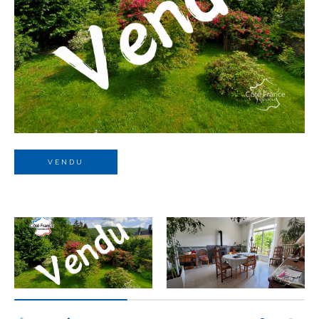
Budget
Budget
Surface
Surface
Pièces
Pièces
VENDU
Référence
AFFINER LES CRITÈRES
TERRASSE
PARKING
PISCINE
FILTRER PAR