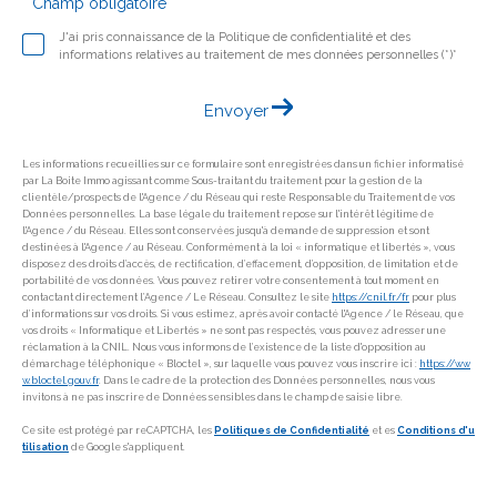
* Champ obligatoire
J'ai pris connaissance de la Politique de confidentialité et des
informations relatives au traitement de mes données personnelles (*)*
Envoyer
Les informations recueillies sur ce formulaire sont enregistrées dans un fichier informatisé
par La Boite Immo agissant comme Sous-traitant du traitement pour la gestion de la
clientèle/prospects de l'Agence / du Réseau qui reste Responsable du Traitement de vos
Données personnelles. La base légale du traitement repose sur l'intérêt légitime de
l'Agence / du Réseau. Elles sont conservées jusqu'à demande de suppression et sont
destinées à l'Agence / au Réseau. Conformément à la loi « informatique et libertés », vous
disposez des droits d’accès, de rectification, d’effacement, d’opposition, de limitation et de
portabilité de vos données. Vous pouvez retirer votre consentement à tout moment en
contactant directement l’Agence / Le Réseau. Consultez le site
https://cnil.fr/fr
pour plus
d’informations sur vos droits. Si vous estimez, après avoir contacté l'Agence / le Réseau, que
vos droits « Informatique et Libertés » ne sont pas respectés, vous pouvez adresser une
réclamation à la CNIL. Nous vous informons de l’existence de la liste d'opposition au
démarchage téléphonique « Bloctel », sur laquelle vous pouvez vous inscrire ici :
https://ww
w.bloctel.gouv.fr
. Dans le cadre de la protection des Données personnelles, nous vous
invitons à ne pas inscrire de Données sensibles dans le champ de saisie libre.
Ce site est protégé par reCAPTCHA, les
Politiques de Confidentialité
et es
Conditions d'u
tilisation
de Google s'appliquent.