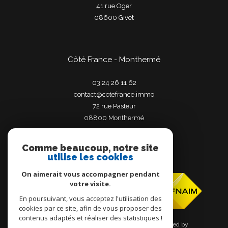
41 rue Oger
08600
givet
Côté France - Monthermé
03 24 26 11 62
contact@cotefrance.immo
72 rue Pasteur
08800
monthermé
Comme beaucoup, notre site
utilise les cookies
Adhérents
On aimerait vous accompagner pendant
votre visite.
En poursuivant, vous acceptez l'utilisation des
cookies par ce site, afin de vous proposer des
contenus adaptés et réaliser des statistiques !
© 2026 | Tous droits réservés | Traduction powered by