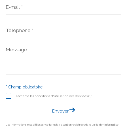
E-
mail
*
Téléphone
*
Message
*
* Champ obligatoire
J'accepte les conditions d'utilisation des données (*)*
Envoyer
Les informations recueillies sur ce formulaire sont enregistrées dans un fichier informatisé