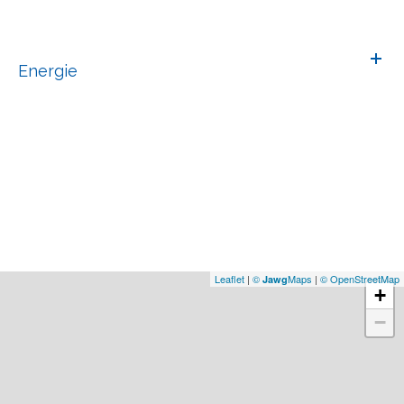
Energie
Leaflet
|
©
Maps
|
© OpenStreetMap
Jawg
+
−