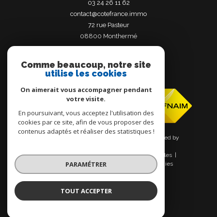
03 24 26 11 62
contact@cotefrance.immo
72 rue Pasteur
08800
monthermé
Comme beaucoup, notre site
utilise les cookies
Adhérents
On aimerait vous accompagner pendant
votre visite.
En poursuivant, vous acceptez l'utilisation des
cookies par ce site, afin de vous proposer des
contenus adaptés et réaliser des statistiques !
© 2026 | Tous droits réservés | Traduction powered by
Google |
Nos honoraires
Plan du site
Mentions légales
PARAMÉTRER
Admin
Nos liens
Politique RGPD
Cookies
TOUT ACCEPTER