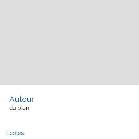
Autour
du bien
Ecoles