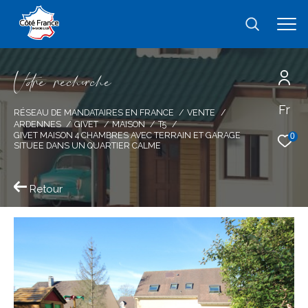
V
o
r
e
r
e
c
e
c
e
Fr
Effectuer une recherche
RÉSEAU DE MANDATAIRES EN FRANCE
VENTE
ARDENNES
GIVET
MAISON
T5
et trouver le bien qui correspond à vos
GIVET MAISON 4 CHAMBRES AVEC TERRAIN ET GARAGE
0
SITUEE DANS UN QUARTIER CALME
critères
Retour
Type
d'offre
Vente
Type
de
type de bien
bien
Ville