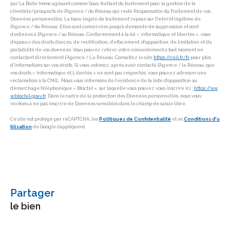
par La Boite Immo agissant comme Sous-traitant du traitement pour la gestion de la
clientèle/prospects de l'Agence / du Réseau qui reste Responsable du Traitement de vos
Données personnelles. La base légale du traitement repose sur l'intérêt légitime de
l'Agence / du Réseau. Elles sont conservées jusqu'à demande de suppression et sont
destinées à l'Agence / au Réseau. Conformément à la loi « informatique et libertés », vous
disposez des droits d’accès, de rectification, d’effacement, d’opposition, de limitation et de
portabilité de vos données. Vous pouvez retirer votre consentement à tout moment en
contactant directement l’Agence / Le Réseau. Consultez le site
https://cnil.fr/fr
pour plus
d’informations sur vos droits. Si vous estimez, après avoir contacté l'Agence / le Réseau, que
vos droits « Informatique et Libertés » ne sont pas respectés, vous pouvez adresser une
réclamation à la CNIL. Nous vous informons de l’existence de la liste d'opposition au
démarchage téléphonique « Bloctel », sur laquelle vous pouvez vous inscrire ici :
https://ww
w.bloctel.gouv.fr
. Dans le cadre de la protection des Données personnelles, nous vous
invitons à ne pas inscrire de Données sensibles dans le champ de saisie libre.
Ce site est protégé par reCAPTCHA, les
Politiques de Confidentialité
et es
Conditions d'u
tilisation
de Google s'appliquent.
partager
le bien