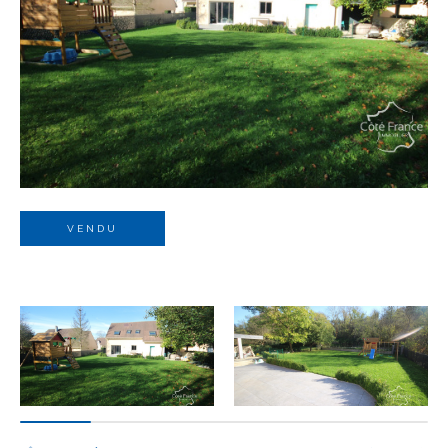
Budget
Budget
Surface
Surface
Pièces
Pièces
VENDU
Référence
AFFINER LES CRITÈRES
TERRASSE
PARKING
PISCINE
FILTRER PAR