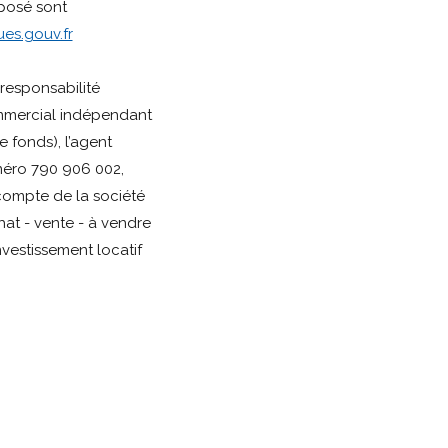
xposé sont
es.gouv.fr
responsabilité
mmercial indépendant
 fonds), l’agent
éro 790 906 002,
 compte de la société
at - vente - à vendre
investissement locatif