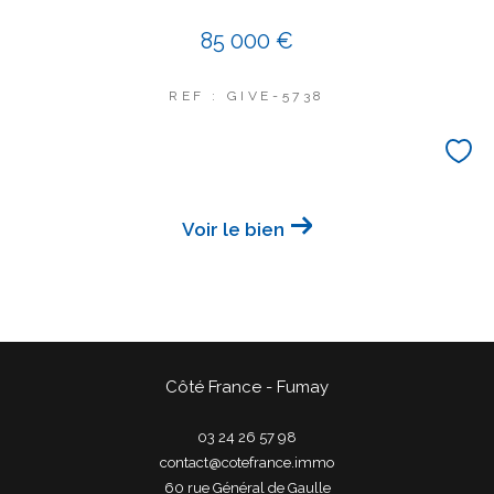
85 000 €
REF : GIVE-5738
Voir le bien
Côté France - Fumay
03 24 26 57 98
contact@cotefrance.immo
60 rue Général de Gaulle