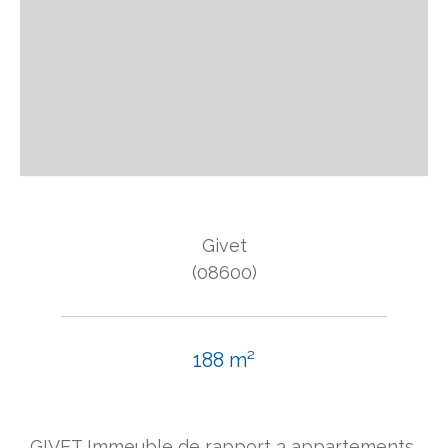
Givet
(08600)
188 m²
GIVET Immeuble de rapport 3 appartements,