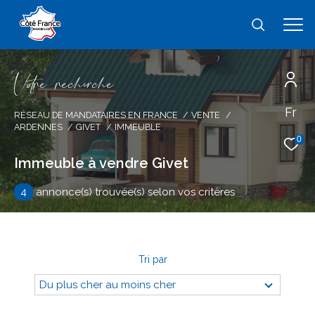
V
o
r
e
r
e
c
e
c
e
Fr
Effectuer une recherche
RÉSEAU DE MANDATAIRES EN FRANCE
VENTE
ARDENNES
GIVET
IMMEUBLE
et trouver le bien qui correspond à vos
0
critères
Immeuble à vendre Givet
4
annonce(s) trouvée(s) selon vos critères
Type
d'offre
Vente
Type
de
type de bien
Tri par
bien
Du plus cher au moins cher
Ville