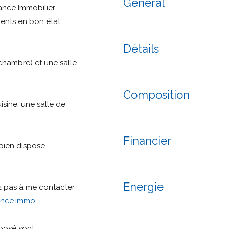
Général
ance Immobilier
nts en bon état,
Détails
 chambre) et une salle
Composition
sine, une salle de
Financier
 bien dispose
Energie
ez pas à me contacter
ance.immo
xposé sont