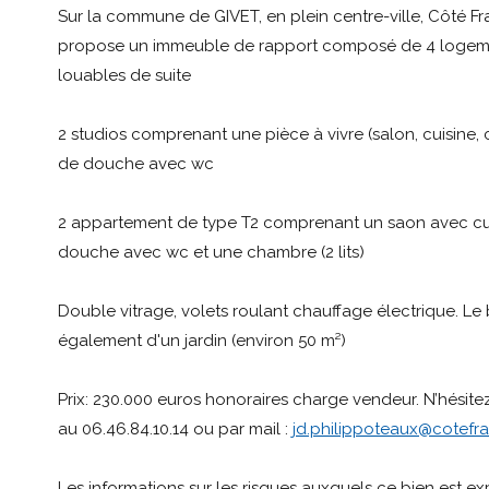
Sur la commune de GIVET, en plein centre-ville, Côté Fr
propose un immeuble de rapport composé de 4 logeme
louables de suite
2 studios comprenant une pièce à vivre (salon, cuisine,
de douche avec wc
2 appartement de type T2 comprenant un saon avec cui
douche avec wc et une chambre (2 lits)
Double vitrage, volets roulant chauffage électrique. Le
également d'un jardin (environ 50 m²)
Prix: 230.000 euros honoraires charge vendeur. N’hésit
au 06.46.84.10.14 ou par mail :
jd.philippoteaux@cotefr
Les informations sur les risques auxquels ce bien est e