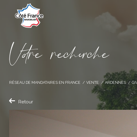
V
o
r
e
r
e
c
e
c
e
RÉSEAU DE MANDATAIRES EN FRANCE
VENTE
ARDENNES
GI
Retour