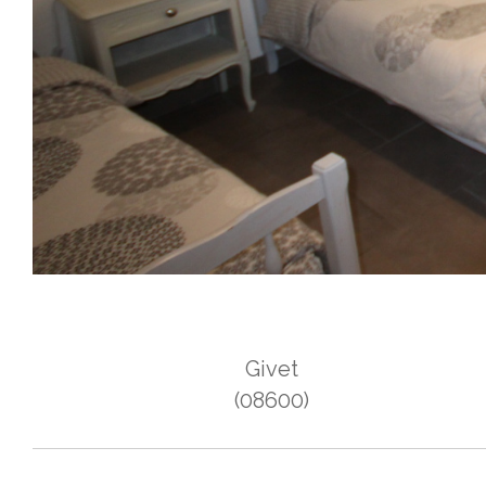
Givet
(08600)