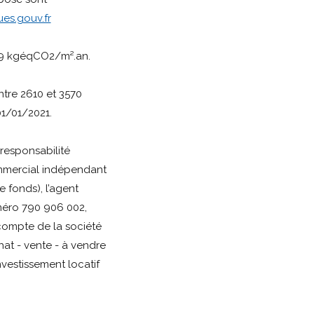
es.gouv.fr
 9 kgéqCO2/m².an.
ntre 2610 et 3570
01/01/2021.
responsabilité
mmercial indépendant
 fonds), l’agent
éro 790 906 002,
 compte de la société
at - vente - à vendre
investissement locatif