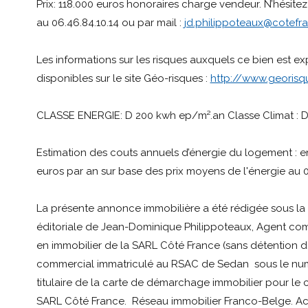
Prix: 118.000 euros honoraires charge vendeur. N’hésite
au 06.46.84.10.14 ou par mail :
jd.philippoteaux@cotefr
Les informations sur les risques auxquels ce bien est e
disponibles sur le site Géo-risques :
http://www.georisqu
CLASSE ENERGIE: D 200 kwh ep/m².an Classe Climat : 
Estimation des couts annuels d’énergie du logement : en
euros par an sur base des prix moyens de l'énergie au 
La présente annonce immobilière a été rédigée sous la 
éditoriale de Jean-Dominique Philippoteaux, Agent co
en immobilier de la SARL Côté France (sans détention de
commercial immatriculé au RSAC de Sedan sous le nu
titulaire de la carte de démarchage immobilier pour le
SARL Côté France. Réseau immobilier Franco-Belge. Ach