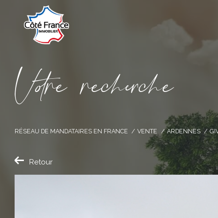
V
o
r
e
r
e
c
e
c
e
RÉSEAU DE MANDATAIRES EN FRANCE
VENTE
ARDENNES
GI
Retour