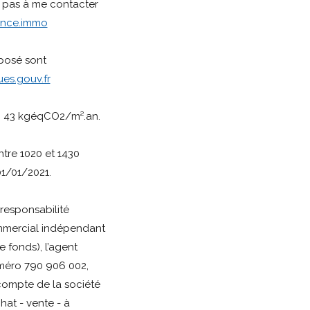
z pas à me contacter
ance.immo
xposé sont
es.gouv.fr
D 43 kgéqCO2/m².an.
tre 1020 et 1430
01/01/2021.
responsabilité
mmercial indépendant
 fonds), l’agent
méro 790 906 002,
 compte de la société
at - vente - à