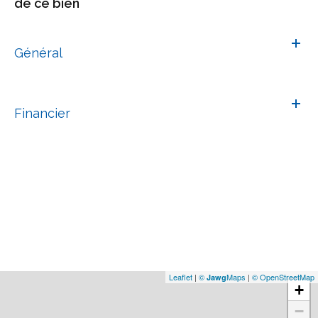
de ce bien
Général
Financier
Leaflet
|
©
Maps
|
© OpenStreetMap
Jawg
+
−