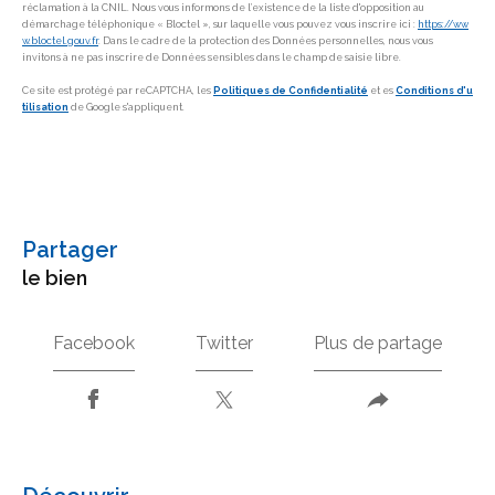
réclamation à la CNIL. Nous vous informons de l’existence de la liste d'opposition au
démarchage téléphonique « Bloctel », sur laquelle vous pouvez vous inscrire ici :
https://ww
w.bloctel.gouv.fr
. Dans le cadre de la protection des Données personnelles, nous vous
invitons à ne pas inscrire de Données sensibles dans le champ de saisie libre.
Ce site est protégé par reCAPTCHA, les
Politiques de Confidentialité
et es
Conditions d'u
tilisation
de Google s'appliquent.
partager
le bien
Facebook
Twitter
Plus de partage