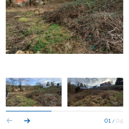
Budget
Budget
Surface
Surface
Pièces
Pièces
Référence
AFFINER LES CRITÈRES
TERRASSE
PARKING
PISCINE
01
04
/
FILTRER PAR