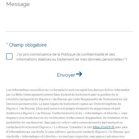
Message
*
* Champ obligatoire
J'ai pris connaissance de la Politique de confidentialité et des
informations relatives au traitement de mes données personnelles (*)*
Envoyer
Les informations recueillies sur ce formulaire sont enregistrées dans un fichier informatisé
par La Boite Immo agissant comme Sous-traitant du traitement pour la gestion de la
clientèle/prospects de l'Agence / du Réseau qui reste Responsable du Traitement de vos
Données personnelles. La base légale du traitement repose sur l'intérêt légitime de
l'Agence / du Réseau. Elles sont conservées jusqu'à demande de suppression et sont
destinées à l'Agence / au Réseau. Conformément à la loi « informatique et libertés », vous
disposez des droits d’accès, de rectification, d’effacement, d’opposition, de limitation et de
portabilité de vos données. Vous pouvez retirer votre consentement à tout moment en
contactant directement l’Agence / Le Réseau. Consultez le site
https://cnil.fr/fr
pour plus
d’informations sur vos droits. Si vous estimez, après avoir contacté l'Agence / le Réseau, que
vos droits « Informatique et Libertés » ne sont pas respectés, vous pouvez adresser une