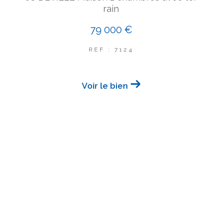
rain
79 000 €
REF : 7124
Voir le bien