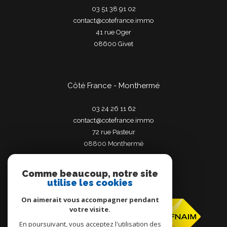
03 51 38 91 02
contact@cotefrance.immo
41 rue Oger
08600
givet
Côté France - Monthermé
03 24 26 11 62
contact@cotefrance.immo
72 rue Pasteur
08800
monthermé
Comme beaucoup, notre site
utilise les cookies
Adhérents
On aimerait vous accompagner pendant
votre visite.
En poursuivant, vous acceptez l'utilisation des