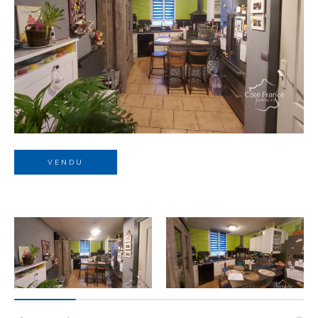
Budget
Budget
Surface
Surface
Pièces
Pièces
VENDU
Référence
AFFINER LES CRITÈRES
TERRASSE
PARKING
PISCINE
FILTRER PAR