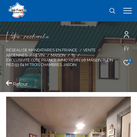
V
o
r
e
r
e
c
e
c
e
Fr
Effectuer une recherche
RÉSEAU DE MANDATAIRES EN FRANCE
VENTE
ARDENNES
REVIN
MAISON
T5
et trouver le bien qui correspond à vos
EXCLUSIVITE COTE FRANCE IMMO REVIN 08 MAISON PLEIN
0
PIED 93 64 M TROIS CHAMBRES JARDIN
critères
Retour
Type
d'offre
Vente
Type
de
type de bien
bien
Ville