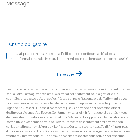
Message
*
* Champ obligatoire
J'ai pris connaissance de la Politique de confidentialité et des
informations relatives au traitement de mes données personnelles (*)*
Envoyer
Les informations recueillies sur ce formulaire sont enregistrées dans un fichier informatisé
par La Boite Immo agissant comme Sous-traitant du traitement pour la gestion de la
clientèle/prospects de l'Agence / du Réseau qui reste Responsable du Traitement de vos
Données personnelles. La base légale du traitement repose sur l'intérêt légitime de
l'Agence / du Réseau. Elles sont conservées jusqu'à demande de suppression et sont
destinées à l'Agence / au Réseau. Conformément à la loi « informatique et libertés », vous
disposez des droits d’accès, de rectification, d’effacement, d’opposition, de limitation et de
portabilité de vos données. Vous pouvez retirer votre consentement à tout moment en
contactant directement l’Agence / Le Réseau. Consultez le site https://cnil.fr/fr pour plus
d’informations sur vos droits. Si vous estimez, après avoir contacté l'Agence / le Réseau, que
vos droits « Informatique et Libertés » ne sont pas respectés, vous pouvez adresser une