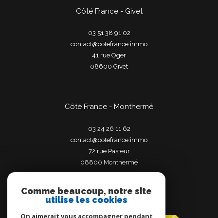
Côté France - Givet
03 51 38 91 02
contact@cotefrance.immo
41 rue Oger
08600
givet
Côté France - Monthermé
03 24 26 11 62
contact@cotefrance.immo
72 rue Pasteur
08800
monthermé
Comme beaucoup, notre site
utilise les cookies
Adhérents
On aimerait vous accompagner pendant