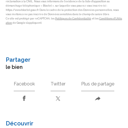
réclamation à la CNIL. Nous vous informons de l’existence de la liste d'opposition au
démarchage téléphonique « Bloctel », sur laquelle vous pouvez vous inscrire ici :
https://www.bloctel.gouv.fr Dans le cadre de la protection des Données personnelles, nous
vous invitons à ne pas inscrire de Données sensibles dans le champ de saisie libre.
Ce site est protégé par reCAPTCHA, les
Politiques de Confidentialité
et les
Conditions d'Utilis
ation
de Google s'appliquent.
partager
le bien
Facebook
Twitter
Plus de partage
découvrir