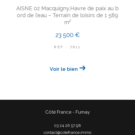
AISNE 02 Macquigny,Havre de paix au b
ord de l'eau – Terrain de loisirs de 1 589
m²
23 500 €
REF : 7611
Voir le bien
Côté France - Fumay
03 24 26 57 98
contact@cotefrance.immo