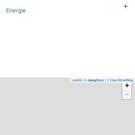
Energie
Leaflet
|
©
Maps
|
© OpenStreetMap
Jawg
+
−