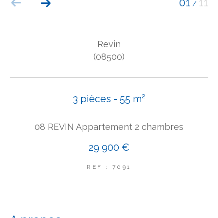
01
11
/
COUPS DE COEUR
EXCLUSIVITÉS
NOUVEAUTÉS
Revin
(08500)
Rechercher
3 pièces - 55 m²
08 REVIN Appartement 2 chambres
29 900 €
REF : 7091