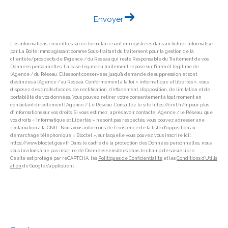
Envoyer
Les informations recueillies sur ce formulaire sont enregistrées dans un fichier informatisé
par La Boite Immo agissant comme Sous-traitant du traitement pour la gestion de la
clientèle/prospects de l'Agence / du Réseau qui reste Responsable du Traitement de vos
Données personnelles. La base légale du traitement repose sur l'intérêt légitime de
l'Agence / du Réseau. Elles sont conservées jusqu'à demande de suppression et sont
destinées à l'Agence / au Réseau. Conformément à la loi « informatique et libertés », vous
disposez des droits d’accès, de rectification, d’effacement, d’opposition, de limitation et de
portabilité de vos données. Vous pouvez retirer votre consentement à tout moment en
contactant directement l’Agence / Le Réseau. Consultez le site https://cnil.fr/fr pour plus
d’informations sur vos droits. Si vous estimez, après avoir contacté l'Agence / le Réseau, que
vos droits « Informatique et Libertés » ne sont pas respectés, vous pouvez adresser une
réclamation à la CNIL. Nous vous informons de l’existence de la liste d'opposition au
démarchage téléphonique « Bloctel », sur laquelle vous pouvez vous inscrire ici :
https://www.bloctel.gouv.fr Dans le cadre de la protection des Données personnelles, nous
vous invitons à ne pas inscrire de Données sensibles dans le champ de saisie libre.
Ce site est protégé par reCAPTCHA, les
Politiques de Confidentialité
et les
Conditions d'Utilis
ation
de Google s'appliquent.