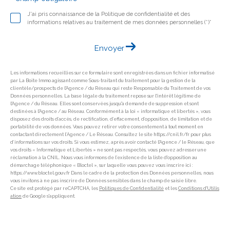
J'ai pris connaissance de la Politique de confidentialité et des
informations relatives au traitement de mes données personnelles (*)*
Envoyer
Les informations recueillies sur ce formulaire sont enregistrées dans un fichier informatisé
par La Boite Immo agissant comme Sous-traitant du traitement pour la gestion de la
clientèle/prospects de l'Agence / du Réseau qui reste Responsable du Traitement de vos
Données personnelles. La base légale du traitement repose sur l'intérêt légitime de
l'Agence / du Réseau. Elles sont conservées jusqu'à demande de suppression et sont
destinées à l'Agence / au Réseau. Conformément à la loi « informatique et libertés », vous
disposez des droits d’accès, de rectification, d’effacement, d’opposition, de limitation et de
portabilité de vos données. Vous pouvez retirer votre consentement à tout moment en
contactant directement l’Agence / Le Réseau. Consultez le site https://cnil.fr/fr pour plus
d’informations sur vos droits. Si vous estimez, après avoir contacté l'Agence / le Réseau, que
vos droits « Informatique et Libertés » ne sont pas respectés, vous pouvez adresser une
réclamation à la CNIL. Nous vous informons de l’existence de la liste d'opposition au
démarchage téléphonique « Bloctel », sur laquelle vous pouvez vous inscrire ici :
https://www.bloctel.gouv.fr Dans le cadre de la protection des Données personnelles, nous
vous invitons à ne pas inscrire de Données sensibles dans le champ de saisie libre.
Ce site est protégé par reCAPTCHA, les
Politiques de Confidentialité
et les
Conditions d'Utilis
ation
de Google s'appliquent.