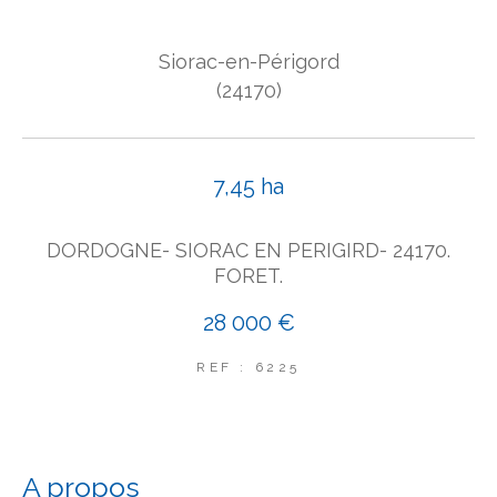
COUPS DE COEUR
Siorac-en-Périgord
EXCLUSIVITÉS
NOUVEAUTÉS
(24170)
Rechercher
7,45 ha
DORDOGNE- SIORAC EN PERIGIRD- 24170.
FORET.
28 000 €
REF : 6225
a propos