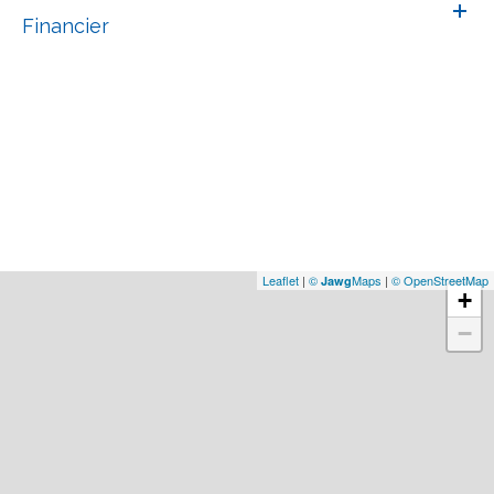
Financier
Leaflet
|
©
Maps
|
© OpenStreetMap
Jawg
+
−