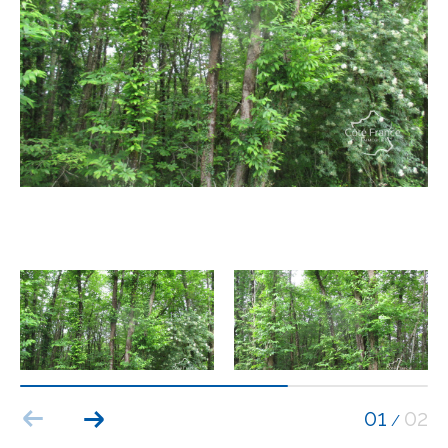
Budget
Budget
Surface
Surface
Pièces
Pièces
Référence
AFFINER LES CRITÈRES
TERRASSE
PARKING
PISCINE
01
02
/
FILTRER PAR