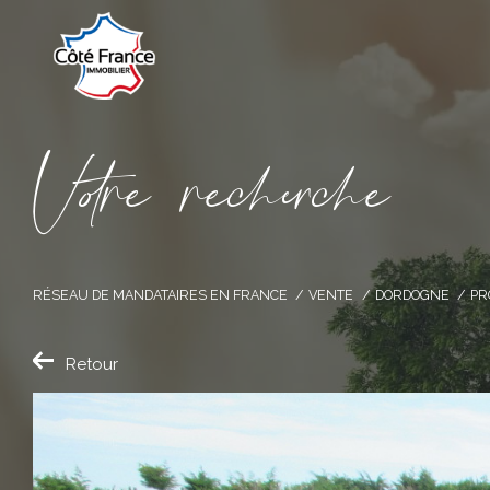
V
o
r
e
r
e
c
e
c
e
RÉSEAU DE MANDATAIRES EN FRANCE
VENTE
DORDOGNE
PR
Retour