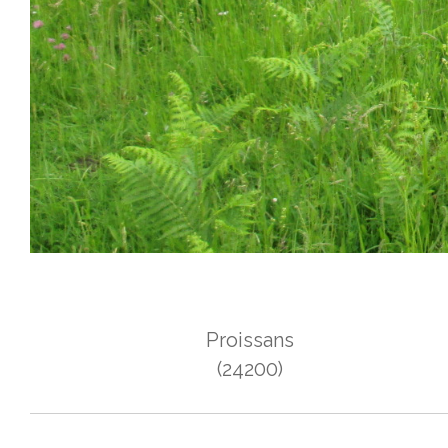
Proissans
(24200)