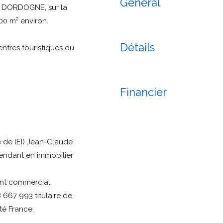
Général
n DORDOGNE, sur la
00 m² environ.
Détails
tres touristiques du
Financier
é de (EI) Jean-Claude
endant en immobilier
ent commercial
67 993 titulaire de
é France.