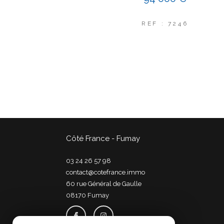
REF : 7246
Côté France - Fumay
03 24 26 57 98
contact@cotefrance.immo
60 rue Général de Gaulle
08170
fumay