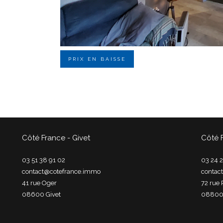
PRIX EN BAISSE
Côté France - Givet
Côté 
03 51 38 91 02
03 24 2
contact@cotefrance.immo
contac
41 rue Oger
72 rue 
08600
givet
0880