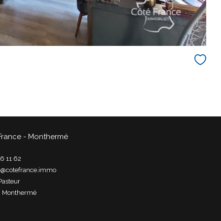
France - Monthermé
6 11 62
t@cotefrance.immo
Pasteur
0
monthermé