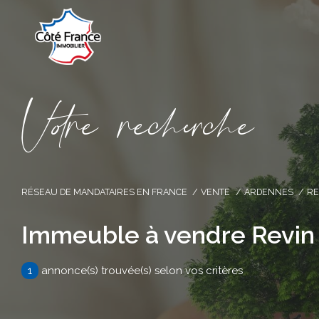
V
o
r
e
r
e
c
e
c
e
RÉSEAU DE MANDATAIRES EN FRANCE
VENTE
ARDENNES
RE
Immeuble à vendre Revin
1
annonce(s) trouvée(s) selon vos critères