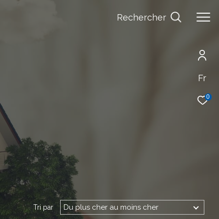
Rechercher
Fr
0
Du plus cher au moins cher
Tri par