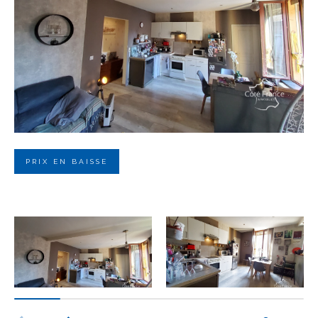
Budget
Budget
Surface
Surface
Pièces
Pièces
PRIX EN BAISSE
Référence
AFFINER LES CRITÈRES
TERRASSE
PARKING
PISCINE
FILTRER PAR