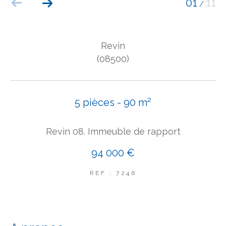
01
11
/
COUPS DE COEUR
EXCLUSIVITÉS
NOUVEAUTÉS
Revin
(08500)
Rechercher
5 pièces - 90 m²
Revin 08. Immeuble de rapport
94 000 €
REF : 7246