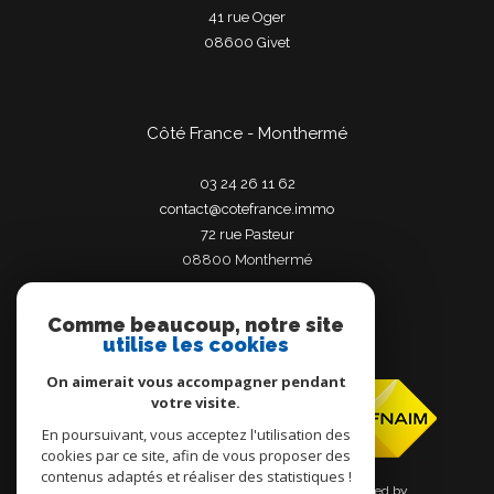
41 rue Oger
08600
givet
Côté France - Monthermé
03 24 26 11 62
contact@cotefrance.immo
72 rue Pasteur
08800
monthermé
Comme beaucoup, notre site
utilise les cookies
Adhérents
On aimerait vous accompagner pendant
votre visite.
En poursuivant, vous acceptez l'utilisation des
cookies par ce site, afin de vous proposer des
contenus adaptés et réaliser des statistiques !
© 2026 | Tous droits réservés | Traduction powered by