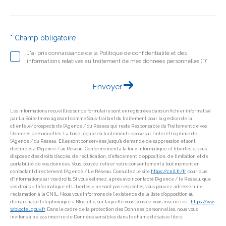
* Champ obligatoire
J'ai pris connaissance de la Politique de confidentialité et des
informations relatives au traitement de mes données personnelles (*)*
Envoyer
Les informations recueillies sur ce formulaire sont enregistrées dans un fichier informatisé
par La Boite Immo agissant comme Sous-traitant du traitement pour la gestion de la
clientèle/prospects de l'Agence / du Réseau qui reste Responsable du Traitement de vos
Données personnelles. La base légale du traitement repose sur l'intérêt légitime de
l'Agence / du Réseau. Elles sont conservées jusqu'à demande de suppression et sont
destinées à l'Agence / au Réseau. Conformément à la loi « informatique et libertés », vous
disposez des droits d’accès, de rectification, d’effacement, d’opposition, de limitation et de
portabilité de vos données. Vous pouvez retirer votre consentement à tout moment en
contactant directement l’Agence / Le Réseau. Consultez le site
https://cnil.fr/fr
pour plus
d’informations sur vos droits. Si vous estimez, après avoir contacté l'Agence / le Réseau, que
vos droits « Informatique et Libertés » ne sont pas respectés, vous pouvez adresser une
réclamation à la CNIL. Nous vous informons de l’existence de la liste d'opposition au
démarchage téléphonique « Bloctel », sur laquelle vous pouvez vous inscrire ici :
https://ww
w.bloctel.gouv.fr
. Dans le cadre de la protection des Données personnelles, nous vous
invitons à ne pas inscrire de Données sensibles dans le champ de saisie libre.