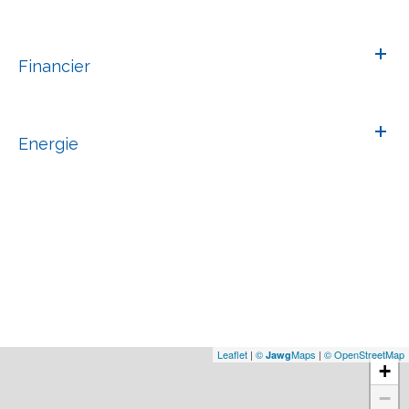
Financier
Energie
Leaflet
|
©
Maps
|
© OpenStreetMap
Jawg
+
−