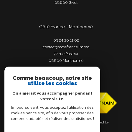
08600
givet
Côté France - Monthermé
03 24 26 11 62
contact@cotefrance.immo
72 rue Pasteur
08800
monthermé
Comme beaucoup, notre site
utilise les cookies
Adhérents
On aimerait vous accompagner pendant
votre visite.
En poursuivant, vous acceptez l'utilisation des
cookies par ce site, afin de vous proposer des
contenus adaptés et réaliser des statistiques !
© 2026 | Tous droits réservés | Traduction powered by
Google |