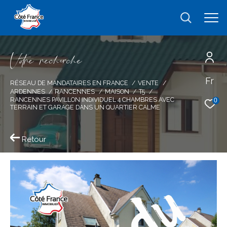
V
o
r
e
r
e
c
e
c
e
Fr
Effectuer une recherche
RÉSEAU DE MANDATAIRES EN FRANCE
VENTE
ARDENNES
RANCENNES
MAISON
T5
et trouver le bien qui correspond à vos
RANCENNES PAVILLON INDIVIDUEL 4 CHAMBRES AVEC
0
TERRAIN ET GARAGE DANS UN QUARTIER CALME
critères
Retour
Type
d'offre
Vente
Type
de
type de bien
bien
Ville