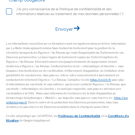
* Champ obligatoire
J'ai pris connaissance de la Politique de confidentialité et des
informations relatives au traitement de mes données personnelles (*)*
Envoyer
Les informations recueillies sur ce formulaire sont enregistrées dans un fichier informatisé
par La Boite Immo agissant comme Sous-traitant du traitement pour la gestion de la
clientèle/prospects de l'Agence / du Réseau qui reste Responsable du Traitement de vos
Données personnelles. La base légale du traitement repose sur l'intérêt légitime de
l'Agence / du Réseau. Elles sont conservées jusqu'à demande de suppression et sont
destinées à l'Agence / au Réseau. Conformément à la loi « informatique et libertés », vous
disposez des droits d’accès, de rectification, d’effacement, d’opposition, de limitation et de
portabilité de vos données. Vous pouvez retirer votre consentement à tout moment en
contactant directement l’Agence / Le Réseau. Consultez le site
https://cnil.fr/fr
pour plus
d’informations sur vos droits. Si vous estimez, après avoir contacté l'Agence / le Réseau, que
vos droits « Informatique et Libertés » ne sont pas respectés, vous pouvez adresser une
réclamation à la CNIL. Nous vous informons de l’existence de la liste d'opposition au
démarchage téléphonique « Bloctel », sur laquelle vous pouvez vous inscrire ici :
https://ww
w.bloctel.gouv.fr
. Dans le cadre de la protection des Données personnelles, nous vous
invitons à ne pas inscrire de Données sensibles dans le champ de saisie libre.
Ce site est protégé par reCAPTCHA, les
Politiques de Confidentialité
et es
Conditions d'u
tilisation
de Google s'appliquent.