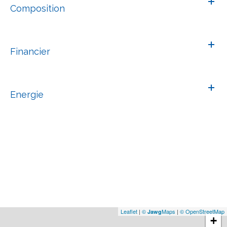
Composition
Financier
Energie
Leaflet
|
©
Maps
|
© OpenStreetMap
Jawg
+