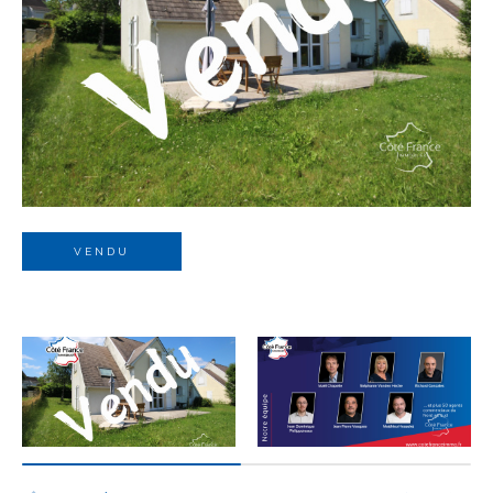
Budget
Budget
Surface
Surface
Pièces
Pièces
VENDU
Référence
AFFINER LES CRITÈRES
TERRASSE
PARKING
PISCINE
FILTRER PAR