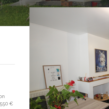
on
 550 €