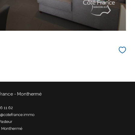
France - Monthermé
6 11 62
t@cotefrance.immo
Pasteur
0
monthermé