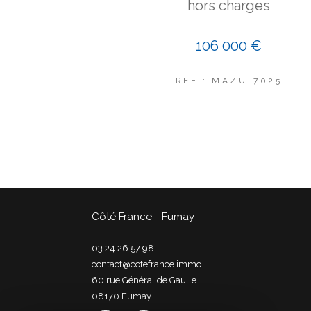
hors charges
106 000 €
REF : MAZU-7025
Côté France - Fumay
03 24 26 57 98
contact@cotefrance.immo
60 rue Général de Gaulle
08170
fumay