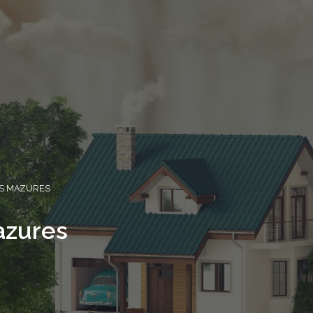
S MAZURES
azures