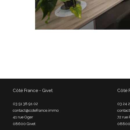
Côté France - Givet
Côté 
03 51 38 91 02
03 24 2
contact@cotefrance.immo
contac
41 rue Oger
72 rue 
08600
givet
0880