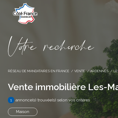
V
o
r
e
r
e
c
e
c
e
RÉSEAU DE MANDATAIRES EN FRANCE
VENTE
ARDENNES
LE
Vente immobilière Les-M
1
annonce(s) trouvée(s) selon vos critères
Maison