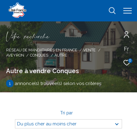
V
o
r
e
r
e
c
e
c
e
Fr
Effectuer une recherche
RÉSEAU DE MANDATAIRES EN FRANCE
VENTE
AVEYRON
CONQUES
AUTRE
et trouver le bien qui correspond à vos
0
critères
Autre à vendre Conques
1
annonce(s) trouvée(s) selon vos critères
Type
d'offre
Vente
Type
de
type de bien
Tri par
bien
Du plus cher au moins cher
Ville