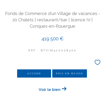
COUPS DE COEUR
Fonds de Commerce d'un Village de vacances -
EXCLUSIVITÉS
NOUVEAUTÉS
20 Chalets | restaurant/bar | licence IV |
Conques-en-Rouergue
Rechercher
419 500 €
REF : BTVIM420008300
ACCORD
PRIX EN BAISSE
Voir le bien