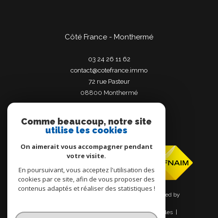
Côté France - Monthermé
03 24 26 11 62
contact@cotefrance.immo
72 rue Pasteur
08800
monthermé
Comme beaucoup, notre site
utilise les cookies
Adhérents
On aimerait vous accompagner pendant
votre visite.
En poursuivant, vous acceptez l'utilisation des
cookies par ce site, afin de vous proposer des
contenus adaptés et réaliser des statistiques !
© 2026 | Tous droits réservés | Traduction powered by
Google |
Nos honoraires
Plan du site
Mentions légales