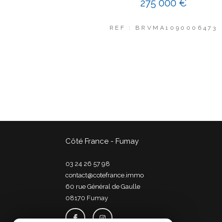
275 000 €
REF : BRVMA1090006473
Côté France - Fumay
03 24 26 57 98
contact@cotefrance.immo
60 rue Général de Gaulle
08170
fumay