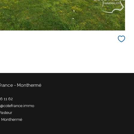
France - Monthermé
6 11 62
t@cotefrance.immo
Pasteur
0
monthermé