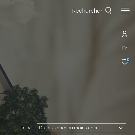
Rechercher
Fr
0
Du plus cher au moins cher
Tri par