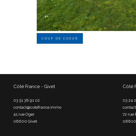
COUP DE COEUR
Côté France - Givet
Côté 
03 51 38 91 02
03 24 2
contact@cotefrance.immo
contac
41 rue Oger
72 rue 
08600
givet
0880