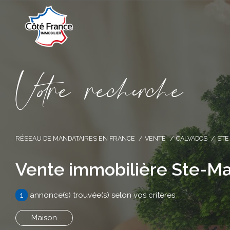
V
o
r
e
r
e
c
e
c
e
RÉSEAU DE MANDATAIRES EN FRANCE
VENTE
CALVADOS
STE
Vente immobilière Ste-Ma
1
annonce(s) trouvée(s) selon vos critères
Maison