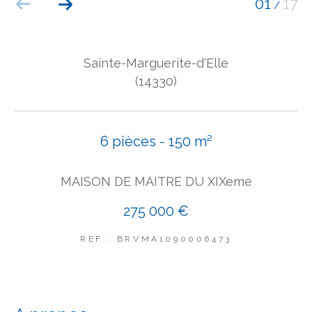
01
17
/
COUPS DE COEUR
EXCLUSIVITÉS
NOUVEAUTÉS
Sainte-Marguerite-d'Elle
(14330)
Rechercher
6 pièces - 150 m²
MAISON DE MAITRE DU XIXeme
275 000 €
REF : BRVMA1090006473