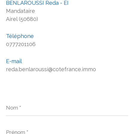
BENLAROUSSI Reda - EI
Mandataire
Airel (50680)
Téléphone
0777201106
E-mail
reda.benlaroussi@cotefrance.immo
Nom
*
Prénom
*