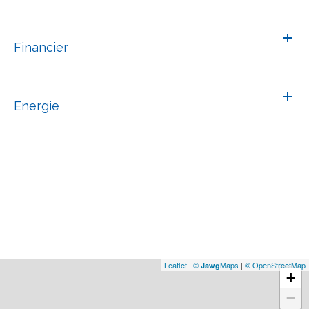
Financier
Energie
Leaflet
|
©
Maps
|
© OpenStreetMap
Jawg
+
−