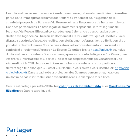
Les informations recueillies sur ce formulaire sont enregistrées dans un fichier informatisé
par La Boite Immo agissant comme Sous-traitant du traitement pour la gestion de la
clientèle/prospects de l'Agence / du Réseau qui reste Responsable du Traitement de vos
Données personnelles. La base légale du traitement repose sur l'intérêt légitime de
l'Agence / du Réseau. Elles sont conservées jusqu'à demande de suppression et sont
destinées à l'Agence / au Réseau. Conformément à la loi « informatique et libertés », vous
disposez des droits d’accès, de rectification, d’effacement, d’opposition, de limitation et de
portabilité de vos données. Vous pouvez retirer votre consentement à tout moment en
contactant directement l’Agence / Le Réseau. Consultez le site
https://cnil.fr/fr
pour plus
d’informations sur vos droits. Si vous estimez, après avoir contacté l'Agence / le Réseau, que
vos droits « Informatique et Libertés » ne sont pas respectés, vous pouvez adresser une
réclamation à la CNIL. Nous vous informons de l’existence de la liste d'opposition au
démarchage téléphonique « Bloctel », sur laquelle vous pouvez vous inscrire ici :
https://ww
w.bloctel.gouv.fr
. Dans le cadre de la protection des Données personnelles, nous vous
invitons à ne pas inscrire de Données sensibles dans le champ de saisie libre.
Ce site est protégé par reCAPTCHA, les
Politiques de Confidentialité
et es
Conditions d'u
tilisation
de Google s'appliquent.
partager