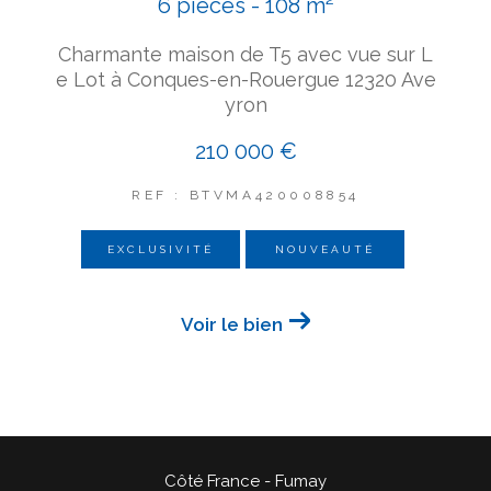
6 pièces - 108 m²
Charmante maison de T5 avec vue sur L
e Lot à Conques-en-Rouergue 12320 Ave
yron
210 000 €
REF : BTVMA420008854
EXCLUSIVITÉ
NOUVEAUTÉ
Voir le bien
Côté France - Fumay