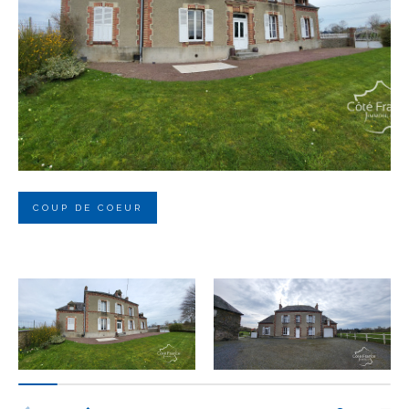
Budget
Budget
Surface
Surface
Pièces
Pièces
COUP DE COEUR
Référence
AFFINER LES CRITÈRES
TERRASSE
PARKING
PISCINE
FILTRER PAR