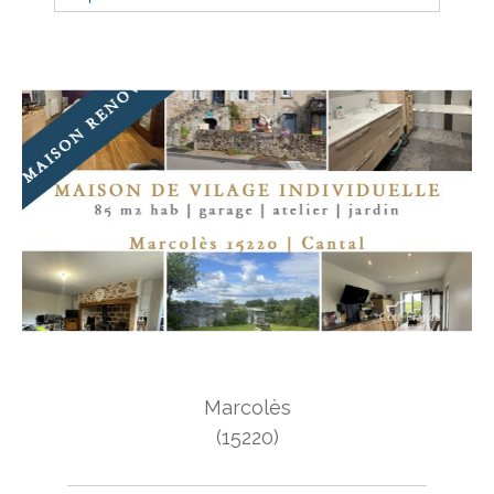
Budget
Budget
Surface
Surface
Pièces
Pièces
Référence
AFFINER LES CRITÈRES
Marcolès
TERRASSE
PARKING
PISCINE
(15220)
FILTRER PAR