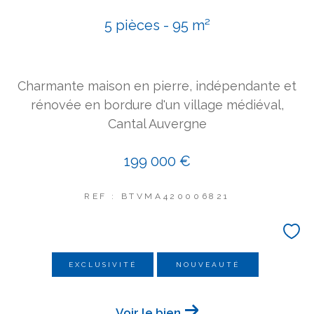
COUPS DE COEUR
5 pièces - 95 m²
EXCLUSIVITÉS
NOUVEAUTÉS
Charmante maison en pierre, indépendante et
Rechercher
rénovée en bordure d'un village médiéval,
Cantal Auvergne
199 000 €
REF : BTVMA420006821
EXCLUSIVITÉ
NOUVEAUTÉ
Voir le bien