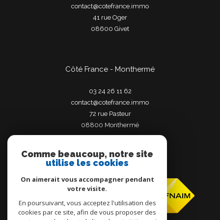
contact@cotefrance.immo
41 rue Oger
08600
givet
Côté France - Monthermé
03 24 26 11 62
contact@cotefrance.immo
72 rue Pasteur
08800
monthermé
Comme beaucoup, notre site
utilise les cookies
Adhérents
On aimerait vous accompagner pendant
votre visite.
En poursuivant, vous acceptez l'utilisation des
cookies par ce site, afin de vous proposer des