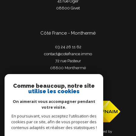
41 rue Oger
08600
givet
Côté France - Monthermé
03 24 26 11 62
contact@cotefrance.immo
72 rue Pasteur
08800
monthermé
Comme beaucoup, notre site
utilise les cookies
Adhérents
On aimerait vous accompagner pendant
votre visite.
En poursuivant, vous acceptez l'utilisation des
cookies par ce site, afin de vous proposer des
contenus adaptés et réaliser des statistiques !
© 2026 | Tous droits réservés | Traduction powered by