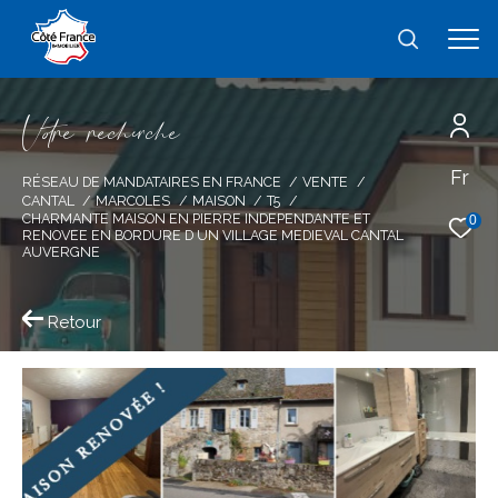
V
o
r
e
r
e
c
e
c
e
Fr
Effectuer une recherche
RÉSEAU DE MANDATAIRES EN FRANCE
VENTE
CANTAL
MARCOLES
MAISON
T5
et trouver le bien qui correspond à vos
CHARMANTE MAISON EN PIERRE INDEPENDANTE ET
0
RENOVEE EN BORDURE D UN VILLAGE MEDIEVAL CANTAL
critères
AUVERGNE
Type
Retour
d'offre
Vente
Type
de
type de bien
bien
Ville