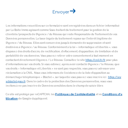
Envoyer
Les informations recueillies sur ce formulaire sont enregistrées dans un fichier informatisé
par La Boite Immo agissant comme Sous-traitant du traitement pour la gestion de la
clientèle/prospects de l'Agence / du Réseau qui reste Responsable du Traitement de vos
Données personnelles. La base légale du traitement repose sur l'intérêt légitime de
l'Agence / du Réseau. Elles sont conservées jusqu'à demande de suppression et sont
destinées à l'Agence / au Réseau. Conformément à la loi « informatique et libertés », vous
disposez des droits d’accès, de rectification, d’effacement, d’opposition, de limitation et de
portabilité de vos données. Vous pouvez retirer votre consentement à tout moment en
contactant directement l’Agence / Le Réseau. Consultez le site
https://cnil.fr/fr
pour plus
d’informations sur vos droits. Si vous estimez, après avoir contacté l'Agence / le Réseau, que
vos droits « Informatique et Libertés » ne sont pas respectés, vous pouvez adresser une
réclamation à la CNIL. Nous vous informons de l’existence de la liste d'opposition au
démarchage téléphonique « Bloctel », sur laquelle vous pouvez vous inscrire ici :
https://ww
w.bloctel.gouv.fr
. Dans le cadre de la protection des Données personnelles, nous vous
invitons à ne pas inscrire de Données sensibles dans le champ de saisie libre.
Ce site est protégé par reCAPTCHA, les
Politiques de Confidentialité
et es
Conditions d'u
tilisation
de Google s'appliquent.