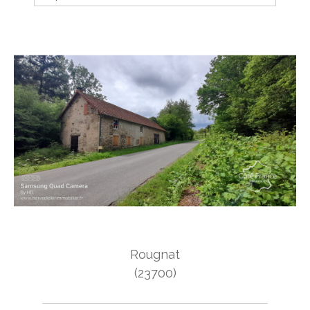
Budget
Budget
Surface
Surface
Pièces
Pièces
Référence
AFFINER LES CRITÈRES
Rougnat
TERRASSE
PARKING
PISCINE
(23700)
FILTRER PAR