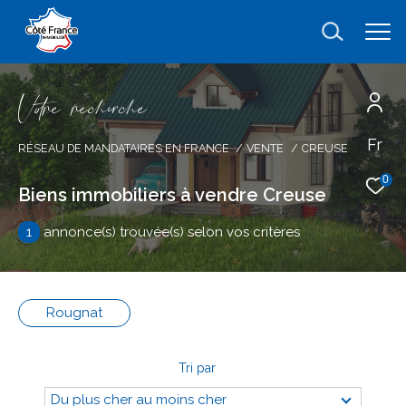
V
o
r
e
r
e
c
e
c
e
Fr
Effectuer une recherche
RÉSEAU DE MANDATAIRES EN FRANCE
VENTE
CREUSE
et trouver le bien qui correspond à vos
0
Biens immobiliers à vendre Creuse
critères
1
annonce(s) trouvée(s) selon vos critères
Type
d'offre
Vente
Rougnat
Type
de
type de bien
bien
Tri par
Ville
Du plus cher au moins cher