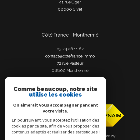
41 rue Oger
08600
givet
Côté France - Monthermé
03 24 26 11 62
contact@cotefrance.immo
72 rue Pasteur
08800
monthermé
Comme beaucoup, notre site
utilise les cookies
Adhérents
On aimerait vous accompagner pendant
votre visite.
En poursuivant, vous acceptez l'utilisation des
cookies par ce site, afin de vous proposer des
contenus adaptés et réaliser des statistiques !
© 2026 | Tous droits réservés | Traduction powered by