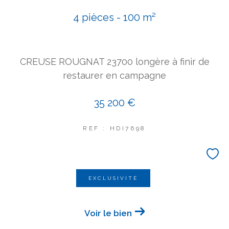
COUPS DE COEUR
4 pièces - 100 m²
EXCLUSIVITÉS
NOUVEAUTÉS
CREUSE ROUGNAT 23700 longère à finir de
Rechercher
restaurer en campagne
35 200 €
REF : HDI7698
EXCLUSIVITÉ
Voir le bien