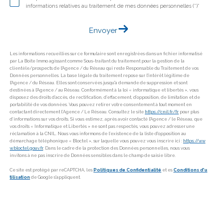
informations relatives au traitement de mes données personnelles (*)*
Envoyer
Les informations recueillies sur ce formulaire sont enregistrées dans un fichier informatisé
par La Boite Immo agissant comme Sous-traitant du traitement pour la gestion de la
clientèle/prospects de l'Agence / du Réseau qui reste Responsable du Traitement de vos
Données personnelles. La base légale du traitement repose sur l'intérêt légitime de
l'Agence / du Réseau. Elles sont conservées jusqu'à demande de suppression et sont
destinées à l'Agence / au Réseau. Conformément à la loi « informatique et libertés », vous
disposez des droits d’accès, de rectification, d’effacement, d’opposition, de limitation et de
portabilité de vos données. Vous pouvez retirer votre consentement à tout moment en
contactant directement l’Agence / Le Réseau. Consultez le site
https://cnil.fr/fr
pour plus
d’informations sur vos droits. Si vous estimez, après avoir contacté l'Agence / le Réseau, que
vos droits « Informatique et Libertés » ne sont pas respectés, vous pouvez adresser une
réclamation à la CNIL. Nous vous informons de l’existence de la liste d'opposition au
démarchage téléphonique « Bloctel », sur laquelle vous pouvez vous inscrire ici :
https://ww
w.bloctel.gouv.fr
. Dans le cadre de la protection des Données personnelles, nous vous
invitons à ne pas inscrire de Données sensibles dans le champ de saisie libre.
Ce site est protégé par reCAPTCHA, les
Politiques de Confidentialité
et es
Conditions d'u
tilisation
de Google s'appliquent.