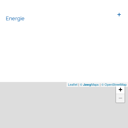
Energie
Leaflet
|
©
Maps
|
© OpenStreetMap
Jawg
+
−