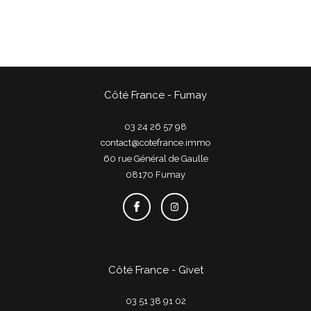
Côté France - Fumay
03 24 26 57 98
contact@cotefrance.immo
60 rue Général de Gaulle
08170
fumay
Côté France - Givet
03 51 38 91 02