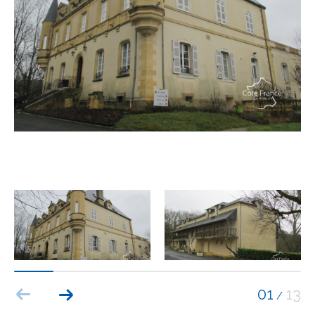
Budget
Budget
Surface
Surface
Pièces
Pièces
Référence
AFFINER LES CRITÈRES
TERRASSE
PARKING
PISCINE
01
13
/
FILTRER PAR