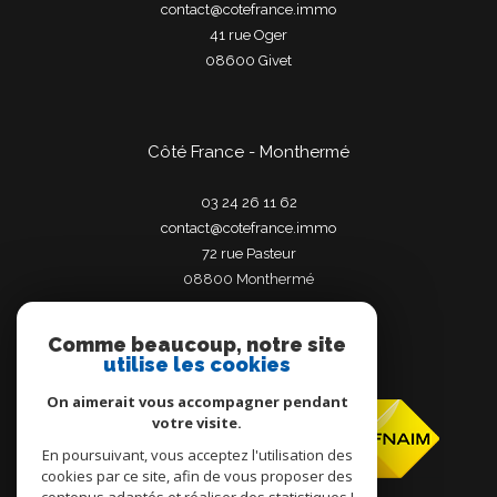
contact@cotefrance.immo
41 rue Oger
08600
givet
Côté France - Monthermé
03 24 26 11 62
contact@cotefrance.immo
72 rue Pasteur
08800
monthermé
Comme beaucoup, notre site
utilise les cookies
Adhérents
On aimerait vous accompagner pendant
votre visite.
En poursuivant, vous acceptez l'utilisation des
cookies par ce site, afin de vous proposer des