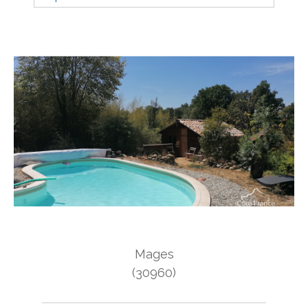
Budget
Budget
Surface
Surface
Pièces
Pièces
Référence
AFFINER LES CRITÈRES
Mages
TERRASSE
PARKING
PISCINE
(30960)
FILTRER PAR