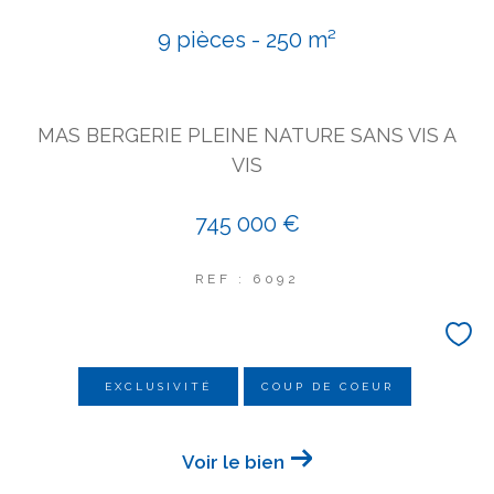
COUPS DE COEUR
9 pièces - 250 m²
EXCLUSIVITÉS
NOUVEAUTÉS
MAS BERGERIE PLEINE NATURE SANS VIS A
Rechercher
VIS
745 000 €
REF : 6092
EXCLUSIVITÉ
COUP DE COEUR
Voir le bien