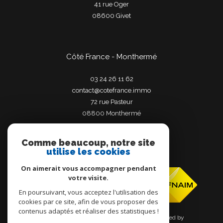
41 rue Oger
08600
givet
Côté France - Monthermé
03 24 26 11 62
contact@cotefrance.immo
72 rue Pasteur
08800
monthermé
Comme beaucoup, notre site
utilise les cookies
Adhérents
On aimerait vous accompagner pendant
votre visite.
En poursuivant, vous acceptez l'utilisation des
cookies par ce site, afin de vous proposer des
contenus adaptés et réaliser des statistiques !
© 2026 | Tous droits réservés | Traduction powered by