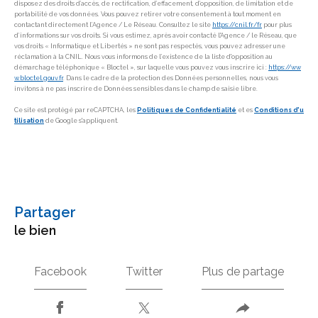
disposez des droits d’accès, de rectification, d’effacement, d’opposition, de limitation et de
portabilité de vos données. Vous pouvez retirer votre consentement à tout moment en
contactant directement l’Agence / Le Réseau. Consultez le site
https://cnil.fr/fr
pour plus
d’informations sur vos droits. Si vous estimez, après avoir contacté l'Agence / le Réseau, que
vos droits « Informatique et Libertés » ne sont pas respectés, vous pouvez adresser une
réclamation à la CNIL. Nous vous informons de l’existence de la liste d'opposition au
démarchage téléphonique « Bloctel », sur laquelle vous pouvez vous inscrire ici :
https://ww
w.bloctel.gouv.fr
. Dans le cadre de la protection des Données personnelles, nous vous
invitons à ne pas inscrire de Données sensibles dans le champ de saisie libre.
Ce site est protégé par reCAPTCHA, les
Politiques de Confidentialité
et es
Conditions d'u
tilisation
de Google s'appliquent.
partager
le bien
Facebook
Twitter
Plus de partage