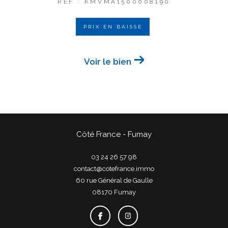
REF : KMVMA1500008190
PRIX EN BAISSE
Voir le bien
Côté France - Fumay
03 24 26 57 98
contact@cotefrance.immo
60 rue Général de Gaulle
08170
fumay