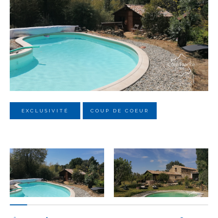
Budget
Budget
Surface
Surface
Pièces
Pièces
EXCLUSIVITÉ
COUP DE COEUR
Référence
AFFINER LES CRITÈRES
TERRASSE
PARKING
PISCINE
FILTRER PAR