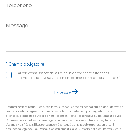
*
Message
*
* Champ obligatoire
J'ai pris connaissance de la Politique de confidentialité et des
informations relatives au traitement de mes données personnelles (*)*
Envoyer
Les informations recueillies sur ce formulaire sont enregistrées dans un fichier informatisé
par La Boite Immo agissant comme Sous-traitant du traitement pour la gestion de la
clientèle/prospects de l'Agence / du Réseau qui reste Responsable du Traitement de vos
Données personnelles. La base légale du traitement repose sur l'intérêt légitime de
l'Agence / du Réseau. Elles sont conservées jusqu'à demande de suppression et sont
destinées à l'Agence / au Réseau. Conformément à la loi « informatique et libertés », vous