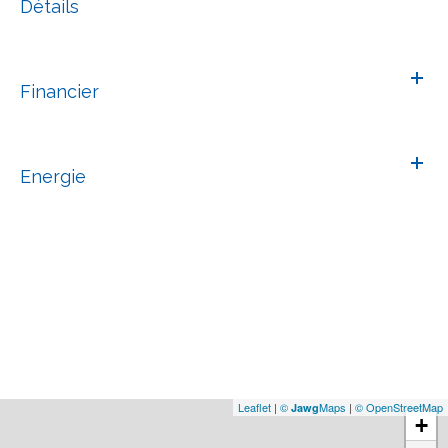
Détails
Financier
Energie
Leaflet
|
©
Maps
|
© OpenStreetMap
Jawg
+