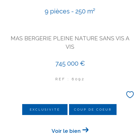
COUPS DE COEUR
9 pièces - 250 m²
EXCLUSIVITÉS
NOUVEAUTÉS
MAS BERGERIE PLEINE NATURE SANS VIS A
Rechercher
VIS
745 000 €
REF : 6092
EXCLUSIVITÉ
COUP DE COEUR
Voir le bien