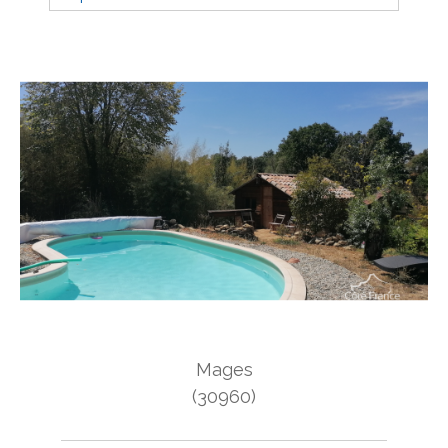
Budget
Budget
Surface
Surface
Pièces
Pièces
Référence
AFFINER LES CRITÈRES
Mages
TERRASSE
PARKING
PISCINE
(30960)
FILTRER PAR