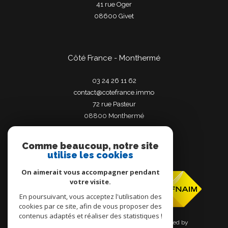
41 rue Oger
08600
givet
Côté France - Monthermé
03 24 26 11 62
contact@cotefrance.immo
72 rue Pasteur
08800
monthermé
Comme beaucoup, notre site
utilise les cookies
Adhérents
On aimerait vous accompagner pendant
votre visite.
En poursuivant, vous acceptez l'utilisation des
cookies par ce site, afin de vous proposer des
contenus adaptés et réaliser des statistiques !
© 2026 | Tous droits réservés | Traduction powered by