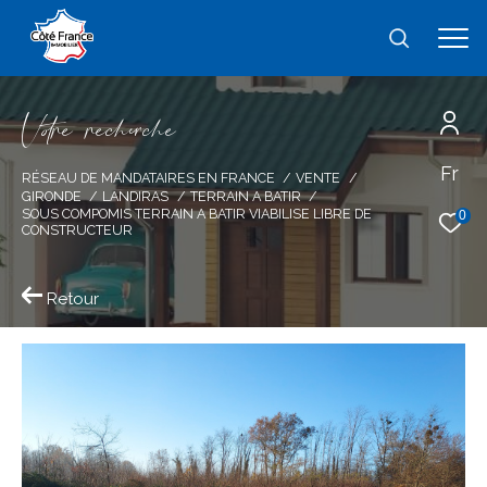
V
o
r
e
r
e
c
e
c
e
Fr
Effectuer une recherche
RÉSEAU DE MANDATAIRES EN FRANCE
VENTE
GIRONDE
LANDIRAS
TERRAIN A BATIR
et trouver le bien qui correspond à vos
SOUS COMPOMIS TERRAIN A BATIR VIABILISE LIBRE DE
0
CONSTRUCTEUR
critères
Retour
Type
d'offre
Vente
Type
de
type de bien
bien
Ville