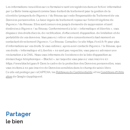
Les informations recueillies sur ce formulaire sont enregistrées dans un fichier informatisé
par La Boite Immo agissant comme Sous-traitant du traitement pour la gestion de la
clientèle/prospects de l'Agence / du Réseau qui reste Responsable du Traitement de vos
Données personnelles. La base légale du traitement repose sur l'intérêt légitime de
l'Agence / du Réseau. Elles sont conservées jusqu'à demande de suppression et sont
destinées à l'Agence / au Réseau. Conformément à la loi « informatique et libertés », vous
disposez des droits d’accès, de rectification, d’effacement, d’opposition, de limitation et de
portabilité de vos données. Vous pouvez retirer votre consentement à tout moment en
contactant directement l’Agence / Le Réseau. Consultez le site https://cnil.fr/fr pour plus
d’informations sur vos droits. Si vous estimez, après avoir contacté l'Agence / le Réseau, que
vos droits « Informatique et Libertés » ne sont pas respectés, vous pouvez adresser une
réclamation à la CNIL. Nous vous informons de l’existence de la liste d'opposition au
démarchage téléphonique « Bloctel », sur laquelle vous pouvez vous inscrire ici :
https://www.bloctel.gouv.fr Dans le cadre de la protection des Données personnelles, nous
vous invitons à ne pas inscrire de Données sensibles dans le champ de saisie libre.
Ce site est protégé par reCAPTCHA, les
Politiques de Confidentialité
et les
Conditions d'Utilis
ation
de Google s'appliquent.
partager
le bien