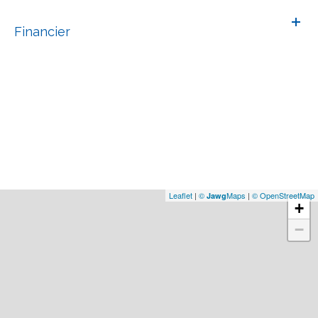
Financier
Leaflet
|
©
Maps
|
© OpenStreetMap
Jawg
+
−