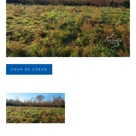
Budget
Budget
Surface
Surface
Pièces
Pièces
COUP DE COEUR
Référence
AFFINER LES CRITÈRES
TERRASSE
PARKING
PISCINE
FILTRER PAR