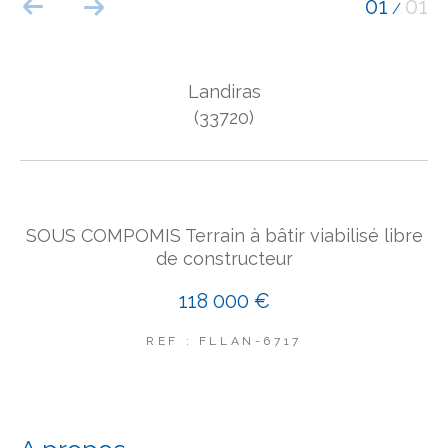
01
01
/
COUPS DE COEUR
EXCLUSIVITÉS
NOUVEAUTÉS
Landiras
(33720)
Rechercher
SOUS COMPOMIS Terrain à bâtir viabilisé libre
de constructeur
118 000 €
REF : FLLAN-6717