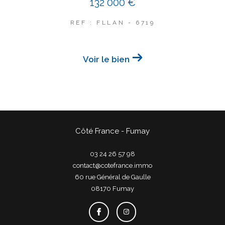
132 000 €
REF : FLLAN - 6719
Voir le bien
Côté France - Fumay
03 24 26 57 98
contact@cotefrance.immo
60 rue Général de Gaulle
08170
fumay